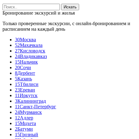
Поиск:
Бронирование экскурсий и жилья
Только проверенные экскурсии, с онлайн-бронированием и
расписанием на каждый день
30
Москва
52
Махачкала
27
Кисловодск
24
Владикавказ
15
Нальчик
20
Сочи
8
Дербент
5
Казань
15
Тбилиси
23
Ереван
11
Иркутск
3
Калининград
11
Санкт-Петербург
24
Мурманск
12
Адлер
15
Мцхета
2
Батуми
15
Грозный