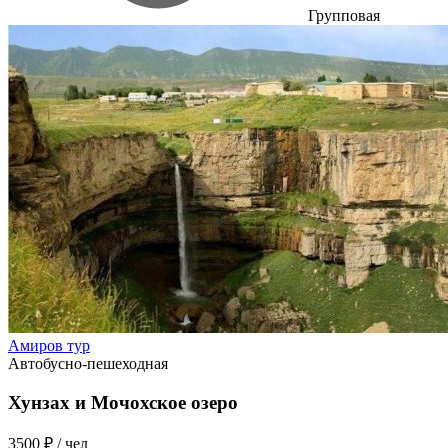
Групповая
Амиров тур
Автобусно-пешеходная
Хунзах и Мочохское озеро
3500 ₽
/ чел