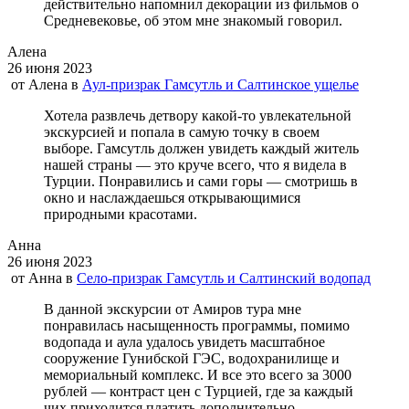
действительно напомнил декорации из фильмов о
Средневековье, об этом мне знакомый говорил.
Алена
26 июня 2023
от
Алена
в
Аул-призрак Гамсутль и Салтинское ущелье
Хотела развлечь детвору какой-то увлекательной
экскурсией и попала в самую точку в своем
выборе. Гамсутль должен увидеть каждый житель
нашей страны — это круче всего, что я видела в
Турции. Понравились и сами горы — смотришь в
окно и наслаждаешься открывающимися
природными красотами.
Анна
26 июня 2023
от
Анна
в
Село-призрак Гамсутль и Салтинский водопад
В данной экскурсии от Амиров тура мне
понравилась насыщенность программы, помимо
водопада и аула удалось увидеть масштабное
сооружение Гунибской ГЭС, водохранилище и
мемориальный комплекс. И все это всего за 3000
рублей — контраст цен с Турцией, где за каждый
чих приходится платить дополнительно.