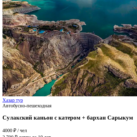
Хазар тур
Автобусно-пешеходная
Сулакский каньон с катером + бархан Сарыкум
4000 ₽
/ чел