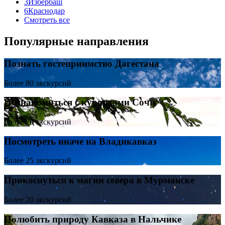
3
Избербаш
6
Краснодар
Смотреть все
Популярные направления
Познать гостеприимство Дагестана
Более 80 экскурсий
Познакомиться с курортами Сочи
Более 20 экскурсий
Посмотреть иначе на Владикавказ
Более 25 экскурсий
Прикоснуться к магии севера в Мурманске
Более 20 экскурсий
Полюбить природу Кавказа в Нальчике