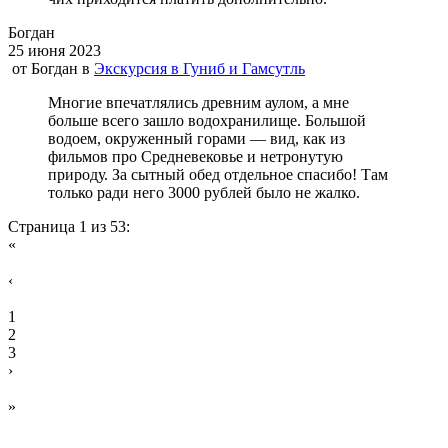
Богдан
25 июня 2023
от
Богдан
в
Экскурсия в Гуниб и Гамсутль
Многие впечатлялись древним аулом, а мне
больше всего зашло водохранилище. Большой
водоем, окруженный горами — вид, как из
фильмов про Средневековье и нетронутую
природу. За сытный обед отдельное спасибо! Там
только ради него 3000 рублей было не жалко.
Страница 1 из 53:
«
‹
1
2
3
›
»