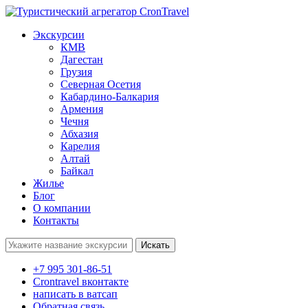
Экскурсии
КМВ
Дагестан
Грузия
Северная Осетия
Кабардино-Балкария
Армения
Чечня
Абхазия
Карелия
Алтай
Байкал
Жилье
Блог
О компании
Контакты
Поиск:
+7 995 301-86-51
Crontravel вконтакте
написать в ватсап
Обратная связь