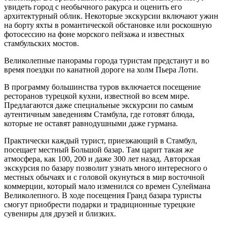
увидеть город с необычного ракурса и оценить его
архитектурный облик. Некоторые экскурсии включают ужин
на борту яхты в романтической обстановке или роскошную
фотосессию на фоне морского пейзажа и известных
стамбульских мостов.
Великолепные панорамы города туристам предстанут и во
время поездки по канатной дороге на холм Пьера Лоти.
В программу большинства туров включается посещение
ресторанов турецкой кухни, известной во всем мире.
Предлагаются даже специальные экскурсии по самым
аутентичным заведениям Стамбула, где готовят блюда,
которые не оставят равнодушными даже гурмана.
Практически каждый турист, приезжающий в Стамбул,
посещает местный Большой базар. Там царит такая же
атмосфера, как 100, 200 и даже 300 лет назад. Авторская
экскурсия по базару позволит узнать много интересного о
местных обычаях и с головой окунуться в мир восточной
коммерции, который мало изменился со времен Сулеймана
Великолепного. В ходе посещения Гранд базара туристы
смогут приобрести подарки и традиционные турецкие
сувениры для друзей и близких.