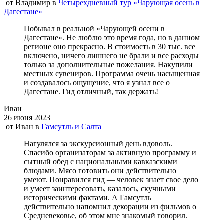
от
Владимир
в
Четырехдневный тур «Чарующая осень в
Дагестане»
Побывал в реальной «Чарующей осени в
Дагестане». Не люблю это время года, но в данном
регионе оно прекрасно. В стоимость в 30 тыс. все
включено, ничего лишнего не брали и все расходы
только за дополнительные пожелания. Накупили
местных сувениров. Программа очень насыщенная
и создавалось ощущение, что я узнал все о
Дагестане. Гид отличный, так держать!
Иван
26 июня 2023
от
Иван
в
Гамсутль и Салта
Нагулялся за экскурсионный день вдоволь.
Спасибо организаторам за активную программу и
сытный обед с национальными кавказскими
блюдами. Мясо готовить они действительно
умеют. Понравился гид — человек знает свое дело
и умеет заинтересовать, казалось, скучными
историческими фактами. А Гамсутль
действительно напомнил декорации из фильмов о
Средневековье, об этом мне знакомый говорил.