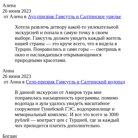
Алена
26 июня 2023
от
Алена
в
Аул-призрак Гамсутль и Салтинское ущелье
Хотела развлечь детвору какой-то увлекательной
экскурсией и попала в самую точку в своем
выборе. Гамсутль должен увидеть каждый житель
нашей страны — это круче всего, что я видела в
Турции. Понравились и сами горы — смотришь в
окно и наслаждаешься открывающимися
природными красотами.
Анна
26 июня 2023
от
Анна
в
Село-призрак Гамсутль и Салтинский водопад
В данной экскурсии от Амиров тура мне
понравилась насыщенность программы, помимо
водопада и аула удалось увидеть масштабное
сооружение Гунибской ГЭС, водохранилище и
мемориальный комплекс. И все это всего за 3000
рублей — контраст цен с Турцией, где за каждый
чих приходится платить дополнительно.
Богдан