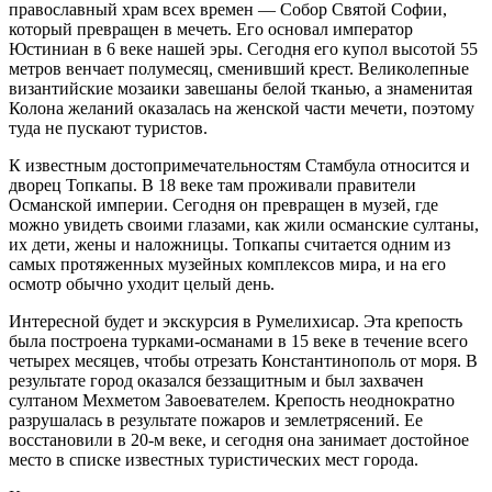
православный храм всех времен — Собор Святой Софии,
который превращен в мечеть. Его основал император
Юстиниан в 6 веке нашей эры. Сегодня его купол высотой 55
метров венчает полумесяц, сменивший крест. Великолепные
византийские мозаики завешаны белой тканью, а знаменитая
Колона желаний оказалась на женской части мечети, поэтому
туда не пускают туристов.
К известным достопримечательностям Стамбула относится и
дворец Топкапы. В 18 веке там проживали правители
Османской империи. Сегодня он превращен в музей, где
можно увидеть своими глазами, как жили османские султаны,
их дети, жены и наложницы. Топкапы считается одним из
самых протяженных музейных комплексов мира, и на его
осмотр обычно уходит целый день.
Интересной будет и экскурсия в Румелихисар. Эта крепость
была построена турками-османами в 15 веке в течение всего
четырех месяцев, чтобы отрезать Константинополь от моря. В
результате город оказался беззащитным и был захвачен
султаном Мехметом Завоевателем. Крепость неоднократно
разрушалась в результате пожаров и землетрясений. Ее
восстановили в 20-м веке, и сегодня она занимает достойное
место в списке известных туристических мест города.