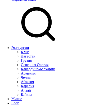
Экскурсии
КМВ
Дагестан
Грузия
Северная Осетия
Кабардино-Балкария
Армения
Чечня
Абхазия
Карелия
Алтай
Байкал
Жилье
Блог