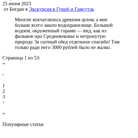
25 июня 2023
от
Богдан
в
Экскурсия в Гуниб и Гамсутль
Многие впечатлялись древним аулом, а мне
больше всего зашло водохранилище. Большой
водоем, окруженный горами — вид, как из
фильмов про Средневековье и нетронутую
природу. За сытный обед отдельное спасибо! Там
только ради него 3000 рублей было не жалко.
Страница 1 из 53:
«
‹
1
2
3
›
»
Популярные статьи