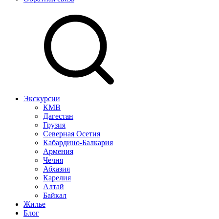
Экскурсии
КМВ
Дагестан
Грузия
Северная Осетия
Кабардино-Балкария
Армения
Чечня
Абхазия
Карелия
Алтай
Байкал
Жилье
Блог