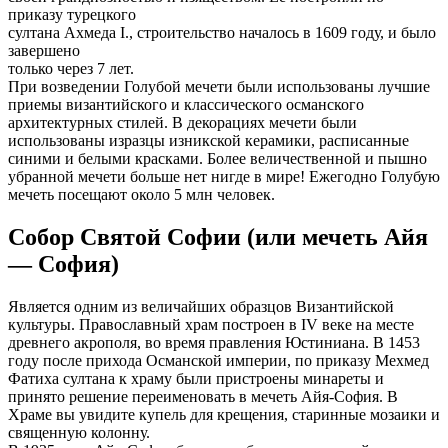
приказу турецкого
султана Ахмеда I., строительство началось в 1609 году, и было
завершено
только через 7 лет.
При возведении Голубой мечети были использованы лучшие
приемы византийского и классического османского
архитектурных стилей. В декорациях мечети были
использованы изразцы изникской керамики, расписанные
синими и белыми красками. Более величественной и пышно
убранной мечети больше нет нигде в мире! Ежегодно Голубую
мечеть посещают около 5 млн человек.
Собор Святой Софии (или мечеть Айя
— София)
Является одним из величайших образцов Византийской
культуры. Православный храм построен в IV веке на месте
древнего акрополя, во время правления Юстиниана. В 1453
году после прихода Османской империи, по приказу Мехмед
Фатиха султана к храму были пристроены минареты и
принято решение переименовать в мечеть Айя-София. В
Храме вы увидите купель для крещения, старинные мозаики и
священную колонну.