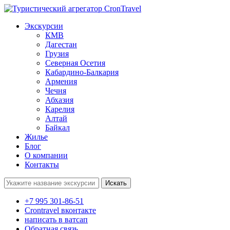
Экскурсии
КМВ
Дагестан
Грузия
Северная Осетия
Кабардино-Балкария
Армения
Чечня
Абхазия
Карелия
Алтай
Байкал
Жилье
Блог
О компании
Контакты
Поиск:
+7 995 301-86-51
Crontravel вконтакте
написать в ватсап
Обратная связь