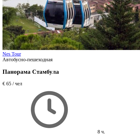
Nes Tour
Автобусно-пешеходная
Панорама Стамбула
€ 65
/ чел
8 ч.