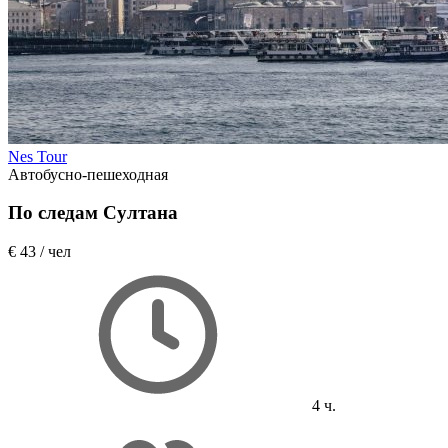
Nes Tour
Автобусно-пешеходная
По следам Султана
€ 43
/ чел
4 ч.