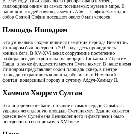
В 1935 году Айя-София была преобразована в музей,
являющийся одним из самых посещаемых музеев в мире. В
наши дни это действующая мечеть Айя — София. Ежегодно
собор Святой Софии посещают около 9 млн человек.
Площадь Ипподром
Это уникально сохранившийся памятник периода Византии.
Ипподром был построен в 203 году, здесь проводились
конные бега. В XV-XVI веках сооружение постепенно
разбиралось для строительства дворцов Топкапы и Ибрагим
Паши, а также фундамента мечети Султанахмет. В наше время
Ипподром представляет собой площадь-сквер, в центре
площади сохранились колонны, обелиски, и Немецкий
фонтан, подаренный городу и султану Абдул-Хамиду II.
Хаммам Хюррем Султан
Это исторические бани, стоящие в самом сердце Стамбула,
украшая легендарную площадь Султанахмет. Здание является
ровесником Сулеймана Великолепного и фактически было
построено по его приказу в XVI веке.