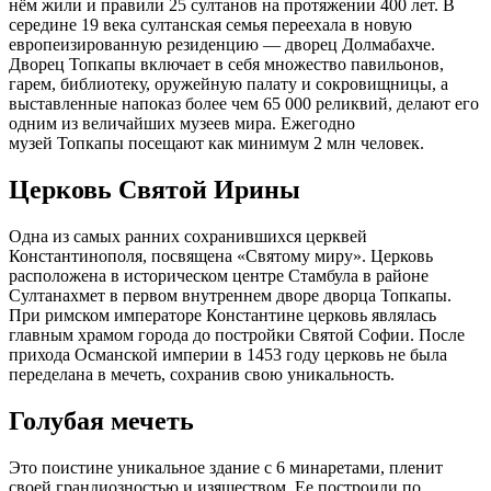
нём жили и правили 25 султанов на протяжении 400 лет. В
середине 19 века султанская семья переехала в новую
европеизированную резиденцию — дворец Долмабахче.
Дворец Топкапы включает в себя множество павильонов,
гарем, библиотеку, оружейную палату и сокровищницы, а
выставленные напоказ более чем 65 000 реликвий, делают его
одним из величайших музеев мира. Ежегодно
музей Топкапы посещают как минимум 2 млн человек.
Церковь Святой Ирины
Одна из самых ранних сохранившихся церквей
Константинополя, посвящена «Святому миру». Церковь
расположена в историческом центре Стамбула в районе
Султанахмет в первом внутреннем дворе дворца Топкапы.
При римском императоре Константине церковь являлась
главным храмом города до постройки Святой Софии. После
прихода Османской империи в 1453 году церковь не была
переделана в мечеть, сохранив свою уникальность.
Голубая мечеть
Это поистине уникальное здание с 6 минаретами, пленит
своей грандиозностью и изяществом. Ее построили по