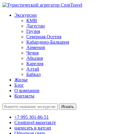
Экскурсии
КМВ
Дагестан
Грузия
Северная Осетия
Кабардино-Балкария
Армения
Чечня
Абхазия
Карелия
Алтай
Байкал
Жилье
Блог
О компании
Контакты
Поиск:
+7 995 301-86-51
Crontravel вконтакте
написать в ватсап
Обратная связь