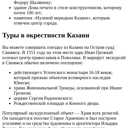
Федору Шаляпину;
здание Дома печати в стиле конструктивизм, которому
почти 100 лет;
памятник «Нулевой меридиан Казани», которым
отмечен центр города.
Туры в окрестности Казани
Вы можете совершить поездку из Казани на Остров-град
Свияжск. В 1551 году на этом месте царь Иван Грозный
основал центр православия в Поволжье. В маршрут экскурсий
в Свияжск обычно включено посещение:
действующего Успенского монастыря 16-18 веков,
который признан объектом всемирного наследия
Юнеско;
храма Живоначальной Троицы, основанной при Иване
Грозном;
церкви Сергия Радонежского;
Рождественской площади и Конного двора.
Популярный экскурсионный объект — Храм всех религий.
Он находится в поселке Старое Аракчино и был построен
усилиями и на средства художника и архитектора Ильдара