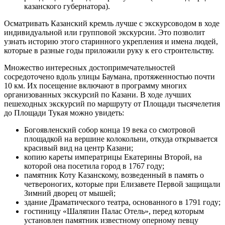
казанского губернатора).
Осматривать Казанский кремль лучше с экскурсоводом в ходе
индивидуальной или групповой экскурсии. Это позволит
узнать историю этого старинного укрепления и имена людей,
которые в разные годы приложили руку к его строительству.
Множество интересных достопримечательностей
сосредоточено вдоль улицы Баумана, протяженностью почти
10 км. Их посещение включают в программу многих
организованных экскурсий по Казани. В ходе лучших
пешеходных экскурсий по маршруту от Площади тысячелетия
до Площади Тукая можно увидеть:
Богоявленский собор конца 19 века со смотровой
площадкой на вершине колокольни, откуда открывается
красивый вид на центр Казани;
копию кареты императрицы Екатерины Второй, на
которой она посетила город в 1767 году;
памятник Коту Казанскому, возведенный в память о
четвероногих, которые при Елизавете Первой защищали
Зимний дворец от мышей;
здание Драматического театра, основанного в 1791 году;
гостиницу «Шаляпин Палас Отель», перед которым
установлен памятник известному оперному певцу