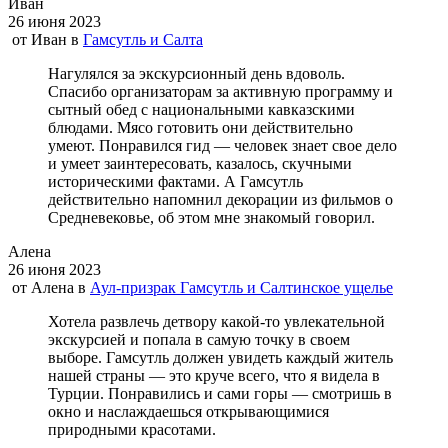
Иван
26 июня 2023
от
Иван
в
Гамсутль и Салта
Нагулялся за экскурсионный день вдоволь.
Спасибо организаторам за активную программу и
сытный обед с национальными кавказскими
блюдами. Мясо готовить они действительно
умеют. Понравился гид — человек знает свое дело
и умеет заинтересовать, казалось, скучными
историческими фактами. А Гамсутль
действительно напомнил декорации из фильмов о
Средневековье, об этом мне знакомый говорил.
Алена
26 июня 2023
от
Алена
в
Аул-призрак Гамсутль и Салтинское ущелье
Хотела развлечь детвору какой-то увлекательной
экскурсией и попала в самую точку в своем
выборе. Гамсутль должен увидеть каждый житель
нашей страны — это круче всего, что я видела в
Турции. Понравились и сами горы — смотришь в
окно и наслаждаешься открывающимися
природными красотами.