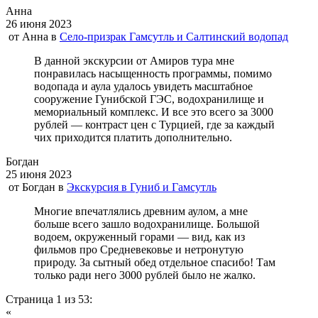
Анна
26 июня 2023
от
Анна
в
Село-призрак Гамсутль и Салтинский водопад
В данной экскурсии от Амиров тура мне
понравилась насыщенность программы, помимо
водопада и аула удалось увидеть масштабное
сооружение Гунибской ГЭС, водохранилище и
мемориальный комплекс. И все это всего за 3000
рублей — контраст цен с Турцией, где за каждый
чих приходится платить дополнительно.
Богдан
25 июня 2023
от
Богдан
в
Экскурсия в Гуниб и Гамсутль
Многие впечатлялись древним аулом, а мне
больше всего зашло водохранилище. Большой
водоем, окруженный горами — вид, как из
фильмов про Средневековье и нетронутую
природу. За сытный обед отдельное спасибо! Там
только ради него 3000 рублей было не жалко.
Страница 1 из 53:
«