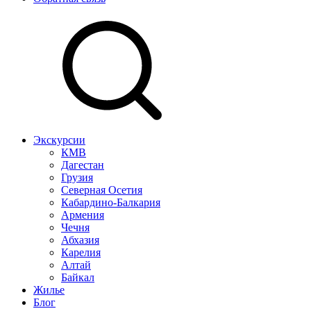
Экскурсии
КМВ
Дагестан
Грузия
Северная Осетия
Кабардино-Балкария
Армения
Чечня
Абхазия
Карелия
Алтай
Байкал
Жилье
Блог