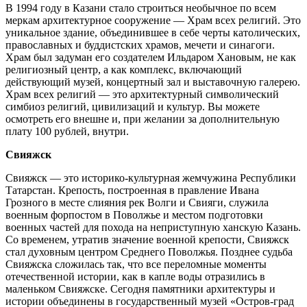
В 1994 году в Казани стало строиться необычное по всем
меркам архитектурное сооружение — Храм всех религий. Это
уникальное здание, объединившее в себе черты католических,
православных и буддистских храмов, мечети и синагоги.
Храм был задуман его создателем Ильдаром Хановым, не как
религиозный центр, а как комплекс, включающий
действующий музей, концертный зал и выставочную галерею.
Храм всех религий — это архитектурный символический
симбиоз религий, цивилизаций и культур. Вы можете
осмотреть его внешне и, при желании за дополнительную
плату 100 рублей, внутри.
Свияжск
Свияжск — это историко-культурная жемчужина Республики
Татарстан. Крепость, построенная в правление Ивана
Грозного в месте слияния рек Волги и Свияги, служила
военным форпостом в Поволжье и местом подготовки
военных частей для похода на неприступную ханскую Казань.
Со временем, утратив значение военной крепости, Свияжск
стал духовным центром Среднего Поволжья. Позднее судьба
Свияжска сложилась так, что все переломные моменты
отечественной истории, как в капле воды отразились в
маленьком Свияжске. Сегодня памятники архитектуры и
истории объединены в государственный музей «Остров-град