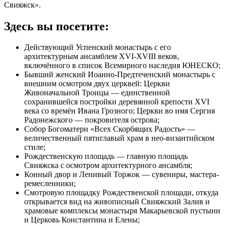
Свияжск».
Здесь вы посетите:
Действующий Успенский монастырь с его
архитектурным ансамблем XVI-XVIII веков,
включённого в список Всемирного наследия ЮНЕСКО;
Бывший женский Иоанно-Предтеченский монастырь с
внешним осмотром двух церквей: Церкви
Живоначальной Троицы — единственной
сохранившейся постройки деревянной крепости XVI
века со времён Ивана Грозного; Церкви во имя Сергия
Радонежского — покровителя острова;
Собор Богоматери «Всех Скорбящих Радость» —
величественный пятиглавый храм в нео-византийском
стиле;
Рождественскую площадь — главную площадь
Свияжска с осмотром архитектурного ансамбля;
Конный двор и Ленивый Торжок — сувениры, мастера-
ремесленники;
Смотровую площадку Рождественской площади, откуда
открывается вид на живописный Свияжский Залив и
храмовые комплексы монастыря Макарьевской пустыни
и Церковь Константина и Елены;