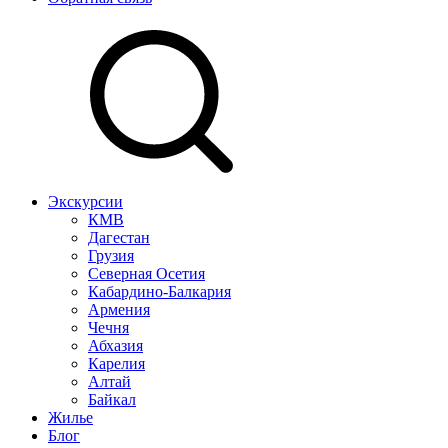
Экскурсии
КМВ
Дагестан
Грузия
Северная Осетия
Кабардино-Балкария
Армения
Чечня
Абхазия
Карелия
Алтай
Байкал
Жилье
Блог