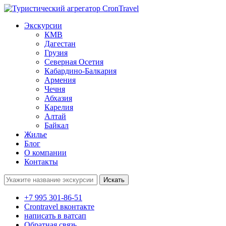
Экскурсии
КМВ
Дагестан
Грузия
Северная Осетия
Кабардино-Балкария
Армения
Чечня
Абхазия
Карелия
Алтай
Байкал
Жилье
Блог
О компании
Контакты
Поиск:
+7 995 301-86-51
Crontravel вконтакте
написать в ватсап
Обратная связь