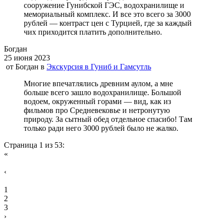
сооружение Гунибской ГЭС, водохранилище и
мемориальный комплекс. И все это всего за 3000
рублей — контраст цен с Турцией, где за каждый
чих приходится платить дополнительно.
Богдан
25 июня 2023
от
Богдан
в
Экскурсия в Гуниб и Гамсутль
Многие впечатлялись древним аулом, а мне
больше всего зашло водохранилище. Большой
водоем, окруженный горами — вид, как из
фильмов про Средневековье и нетронутую
природу. За сытный обед отдельное спасибо! Там
только ради него 3000 рублей было не жалко.
Страница 1 из 53:
«
‹
1
2
3
›