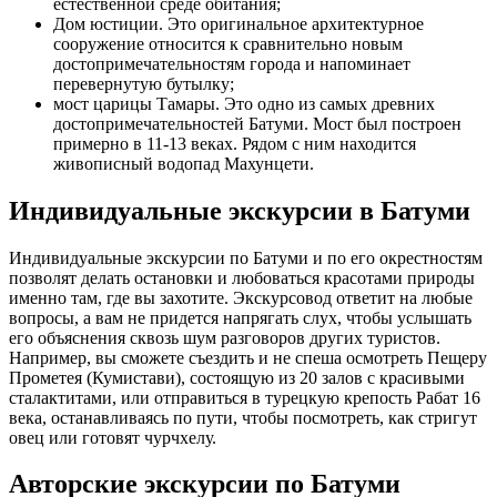
естественной среде обитания;
Дом юстиции. Это оригинальное архитектурное
сооружение относится к сравнительно новым
достопримечательностям города и напоминает
перевернутую бутылку;
мост царицы Тамары. Это одно из самых древних
достопримечательностей Батуми. Мост был построен
примерно в 11-13 веках. Рядом с ним находится
живописный водопад Махунцети.
Индивидуальные экскурсии в Батуми
Индивидуальные экскурсии по Батуми и по его окрестностям
позволят делать остановки и любоваться красотами природы
именно там, где вы захотите. Экскурсовод ответит на любые
вопросы, а вам не придется напрягать слух, чтобы услышать
его объяснения сквозь шум разговоров других туристов.
Например, вы сможете съездить и не спеша осмотреть Пещеру
Прометея (Кумистави), состоящую из 20 залов с красивыми
сталактитами, или отправиться в турецкую крепость Рабат 16
века, останавливаясь по пути, чтобы посмотреть, как стригут
овец или готовят чурчхелу.
Авторские экскурсии по Батуми