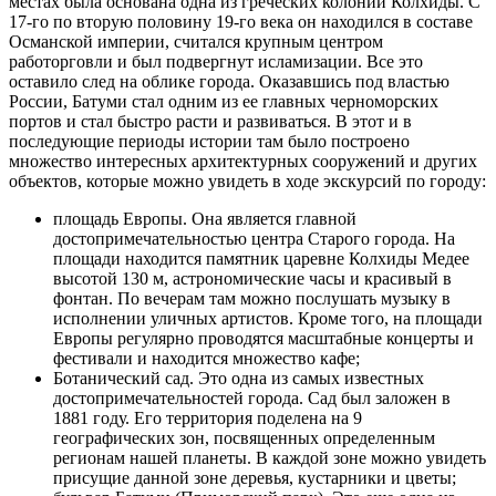
местах была основана одна из греческих колоний Колхиды. С
17-го по вторую половину 19-го века он находился в составе
Османской империи, считался крупным центром
работорговли и был подвергнут исламизации. Все это
оставило след на облике города. Оказавшись под властью
России, Батуми стал одним из ее главных черноморских
портов и стал быстро расти и развиваться. В этот и в
последующие периоды истории там было построено
множество интересных архитектурных сооружений и других
объектов, которые можно увидеть в ходе экскурсий по городу:
площадь Европы. Она является главной
достопримечательностью центра Старого города. На
площади находится памятник царевне Колхиды Медее
высотой 130 м, астрономические часы и красивый в
фонтан. По вечерам там можно послушать музыку в
исполнении уличных артистов. Кроме того, на площади
Европы регулярно проводятся масштабные концерты и
фестивали и находится множество кафе;
Ботанический сад. Это одна из самых известных
достопримечательностей города. Сад был заложен в
1881 году. Его территория поделена на 9
географических зон, посвященных определенным
регионам нашей планеты. В каждой зоне можно увидеть
присущие данной зоне деревья, кустарники и цветы;