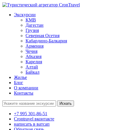
Экскурсии
КМВ
Дагестан
Грузия
Северная Осетия
Кабардино-Балкария
Армения
Чечня
Абхазия
Карелия
Алтай
Байкал
Жилье
Блог
О компании
Контакты
Поиск:
+7 995 301-86-51
Crontravel вконтакте
написать в ватсап
Обратная связь