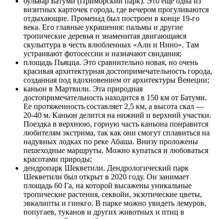
бульвар Батуми (Приморский парк). Это еще одна из
визитных карточек города, где вечером прогуливаются
отдыхающие. Променад был построен в конце 19-го
века. Его главные украшения: пальмы и другие
тропические деревья и знаменитая двигающаяся
скульптура в честь влюбленных «Али и Нино». Там
устраивают фотосессии и назначают свидания;
площадь Пьяцца. Это сравнительно новая, но очень
красивая архитектурная достопримечательность города,
созданная под вдохновением от архитектуры Венеции;
каньон в Мартвили. Эта природная
достопримечательность находится в 150 км от Батуми.
Ее протяженность составляет 2,5 км, а высота скал —
20-40 м. Каньон делится на нижний и верхний участки.
Поездка в верхнюю, горную часть каньона понравится
любителям экстрима, так как они смогут сплавиться на
надувных лодках по реке Абаша. Внизу проложены
пешеходные маршруты. Можно купаться и любоваться
красотами природы;
дендропарк Шекветили. Дендрологический парк
Шекветили был открыт в 2020 году. Он занимает
площадь 60 Га, на которой высажены уникальные
тропические растения, секвойи, экзотические цветы,
эвкалипты и гинкго. В парке можно увидеть лемуров,
попугаев, туканов и других животных и птиц в