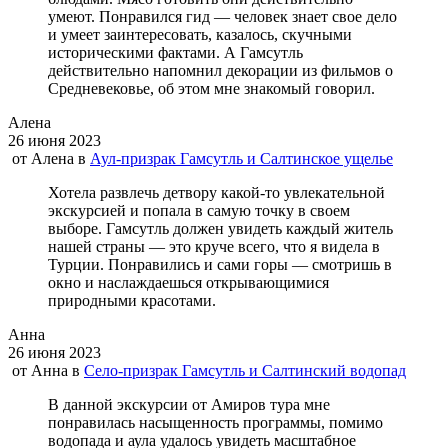
умеют. Понравился гид — человек знает свое дело
и умеет заинтересовать, казалось, скучными
историческими фактами. А Гамсутль
действительно напомнил декорации из фильмов о
Средневековье, об этом мне знакомый говорил.
Алена
26 июня 2023
от
Алена
в
Аул-призрак Гамсутль и Салтинское ущелье
Хотела развлечь детвору какой-то увлекательной
экскурсией и попала в самую точку в своем
выборе. Гамсутль должен увидеть каждый житель
нашей страны — это круче всего, что я видела в
Турции. Понравились и сами горы — смотришь в
окно и наслаждаешься открывающимися
природными красотами.
Анна
26 июня 2023
от
Анна
в
Село-призрак Гамсутль и Салтинский водопад
В данной экскурсии от Амиров тура мне
понравилась насыщенность программы, помимо
водопада и аула удалось увидеть масштабное