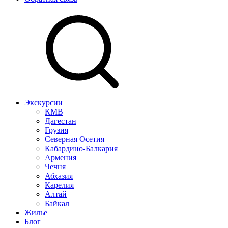
Экскурсии
КМВ
Дагестан
Грузия
Северная Осетия
Кабардино-Балкария
Армения
Чечня
Абхазия
Карелия
Алтай
Байкал
Жилье
Блог