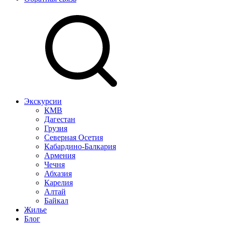
Экскурсии
КМВ
Дагестан
Грузия
Северная Осетия
Кабардино-Балкария
Армения
Чечня
Абхазия
Карелия
Алтай
Байкал
Жилье
Блог