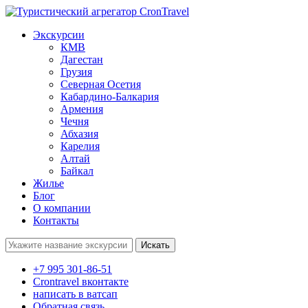
Экскурсии
КМВ
Дагестан
Грузия
Северная Осетия
Кабардино-Балкария
Армения
Чечня
Абхазия
Карелия
Алтай
Байкал
Жилье
Блог
О компании
Контакты
Поиск:
+7 995 301-86-51
Crontravel вконтакте
написать в ватсап
Обратная связь