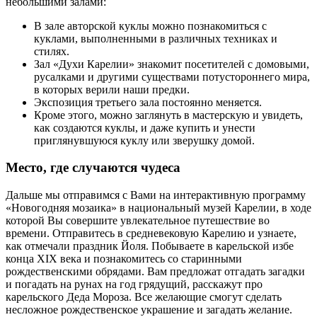
небольшими залами:
В зале авторской куклы можно познакомиться с
куклами, выполненными в различных техниках и
стилях.
Зал «Духи Карелии» знакомит посетителей с домовыми,
русалками и другими существами потустороннего мира,
в которых верили наши предки.
Экспозиция третьего зала постоянно меняется.
Кроме этого, можно заглянуть в мастерскую и увидеть,
как создаются куклы, и даже купить и унести
приглянувшуюся куклу или зверушку домой.
Место, где случаются чудеса
Дальше мы отправимся с Вами на интерактивную программу
«Новогодняя мозаика» в национальный музей Карелии, в ходе
которой Вы совершите увлекательное путешествие во
времени. Отправитесь в средневековую Карелию и узнаете,
как отмечали праздник Йоля. Побываете в карельской избе
конца XIX века и познакомитесь со старинными
рождественскими обрядами. Вам предложат отгадать загадки
и погадать на рунах на год грядущий, расскажут про
карельского Деда Мороза. Все желающие смогут сделать
несложное рождественское украшение и загадать желание.