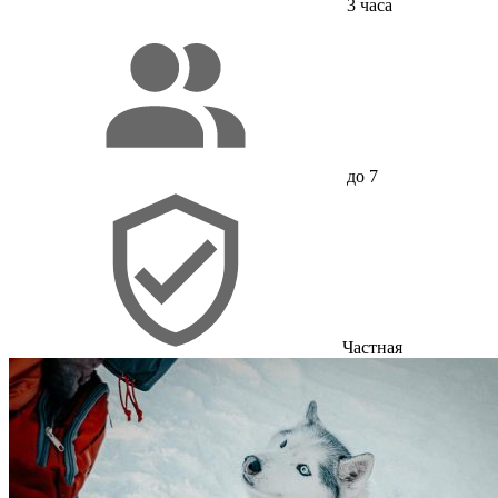
3 часа
до 7
Частная