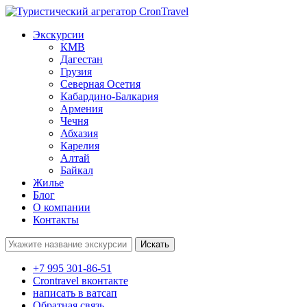
Экскурсии
КМВ
Дагестан
Грузия
Северная Осетия
Кабардино-Балкария
Армения
Чечня
Абхазия
Карелия
Алтай
Байкал
Жилье
Блог
О компании
Контакты
Поиск:
+7 995 301-86-51
Crontravel вконтакте
написать в ватсап
Обратная связь