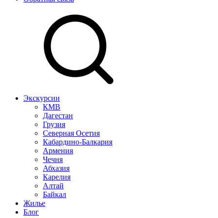
Экскурсии
КМВ
Дагестан
Грузия
Северная Осетия
Кабардино-Балкария
Армения
Чечня
Абхазия
Карелия
Алтай
Байкал
Жилье
Блог