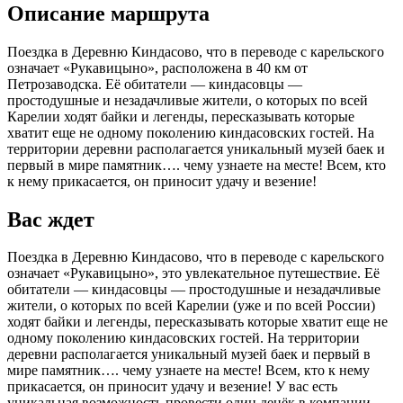
Описание маршрута
Поездка в Деревню Киндасово, что в переводе с карельского
означает «Рукавицыно», расположена в 40 км от
Петрозаводска. Её обитатели — киндасовцы —
простодушные и незадачливые жители, о которых по всей
Карелии ходят байки и легенды, пересказывать которые
хватит еще не одному поколению киндасовских гостей. На
территории деревни располагается уникальный музей баек и
первый в мире памятник…. чему узнаете на месте! Всем, кто
к нему прикасается, он приносит удачу и везение!
Вас ждет
Поездка в Деревню Киндасово, что в переводе с карельского
означает «Рукавицыно», это увлекательное путешествие. Её
обитатели — киндасовцы — простодушные и незадачливые
жители, о которых по всей Карелии (уже и по всей России)
ходят байки и легенды, пересказывать которые хватит еще не
одному поколению киндасовских гостей. На территории
деревни располагается уникальный музей баек и первый в
мире памятник…. чему узнаете на месте! Всем, кто к нему
прикасается, он приносит удачу и везение! У вас есть
уникальная возможность провести один денёк в компании