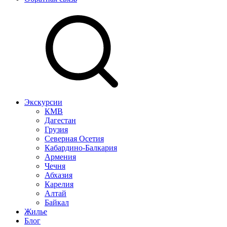
Экскурсии
КМВ
Дагестан
Грузия
Северная Осетия
Кабардино-Балкария
Армения
Чечня
Абхазия
Карелия
Алтай
Байкал
Жилье
Блог