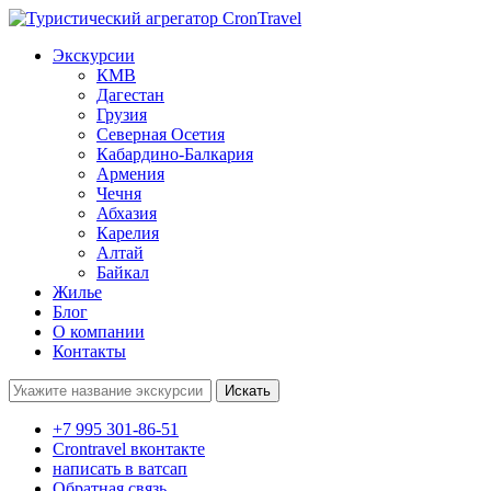
Экскурсии
КМВ
Дагестан
Грузия
Северная Осетия
Кабардино-Балкария
Армения
Чечня
Абхазия
Карелия
Алтай
Байкал
Жилье
Блог
О компании
Контакты
Поиск:
+7 995 301-86-51
Crontravel вконтакте
написать в ватсап
Обратная связь