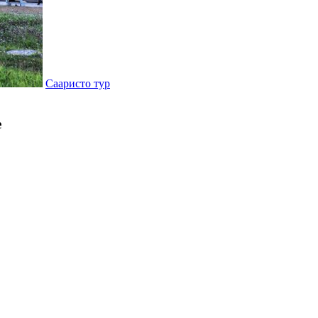
Сааристо тур
е