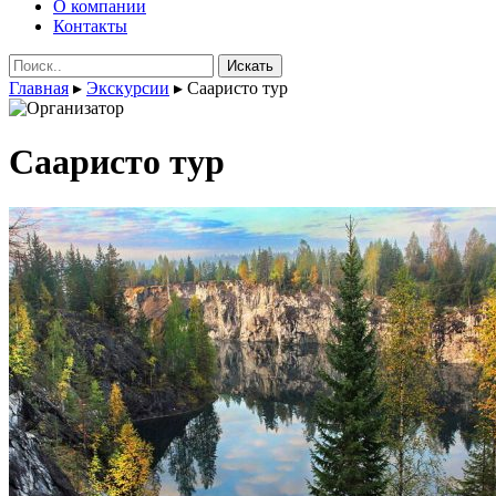
О компании
Контакты
Поиск:
Главная
▸
Экскурсии
▸
Сааристо тур
Сааристо тур