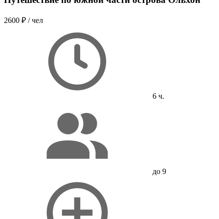
2600 ₽
/ чел
6 ч.
до 9