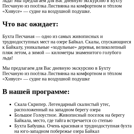
льда! Мы предлагаем для Вас дневную экскурсию в Бухту
Песчаную из посёлка Листвянка на комфортном и тёплом
«Хивусе» — судне на воздушной подушке.
Что вас ожидает:
Бухта Песчаная — одно из самых живописных и
труднодоступных мест на озере Байкал. Скалы, спускающиеся
к Байкалу, уникальные «ходульные» деревья, великолепный
пляж летом, а зимой — километры знаменитого голубого
льда!
Мы предлагаем для Вас дневную экскурсию в Бухту
Песчаную из посёлка Листвянка на комфортном и тёплом
«Хивусе» — судне на воздушной подушке
В нашей программе:
Скала Скрипер. Легендарный скалистый утес,
расположенный на западном берегу озера
Большое Голоустное. Живописный поселок на берегу
Байкала, место, где тайга встречается со степью
Бухта Бабушка. Очень красивая и труднодоступная бухта
на юго-западном побережье озера Байкал