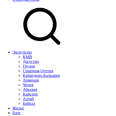
Экскурсии
КМВ
Дагестан
Грузия
Северная Осетия
Кабардино-Балкария
Армения
Чечня
Абхазия
Карелия
Алтай
Байкал
Жилье
Блог