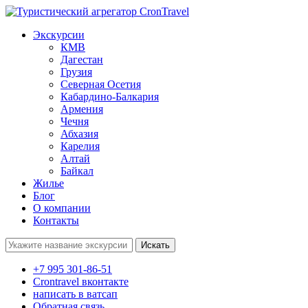
Экскурсии
КМВ
Дагестан
Грузия
Северная Осетия
Кабардино-Балкария
Армения
Чечня
Абхазия
Карелия
Алтай
Байкал
Жилье
Блог
О компании
Контакты
Поиск:
+7 995 301-86-51
Crontravel вконтакте
написать в ватсап
Обратная связь