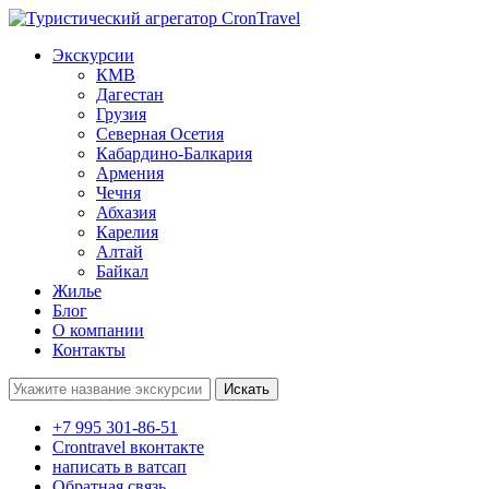
Экскурсии
КМВ
Дагестан
Грузия
Северная Осетия
Кабардино-Балкария
Армения
Чечня
Абхазия
Карелия
Алтай
Байкал
Жилье
Блог
О компании
Контакты
Поиск:
+7 995 301-86-51
Crontravel вконтакте
написать в ватсап
Обратная связь