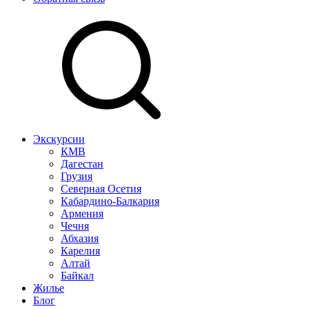
Экскурсии
КМВ
Дагестан
Грузия
Северная Осетия
Кабардино-Балкария
Армения
Чечня
Абхазия
Карелия
Алтай
Байкал
Жилье
Блог