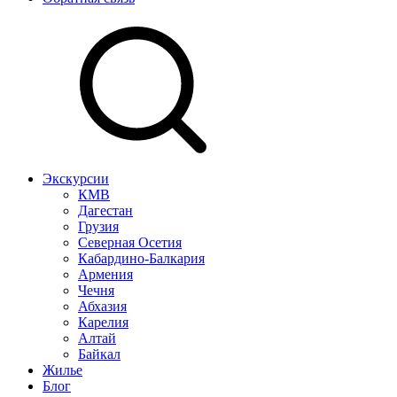
Экскурсии
КМВ
Дагестан
Грузия
Северная Осетия
Кабардино-Балкария
Армения
Чечня
Абхазия
Карелия
Алтай
Байкал
Жилье
Блог