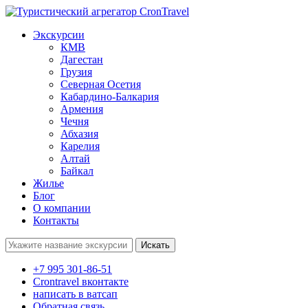
Экскурсии
КМВ
Дагестан
Грузия
Северная Осетия
Кабардино-Балкария
Армения
Чечня
Абхазия
Карелия
Алтай
Байкал
Жилье
Блог
О компании
Контакты
Поиск:
+7 995 301-86-51
Crontravel вконтакте
написать в ватсап
Обратная связь