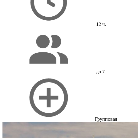
12 ч.
до 7
Групповая