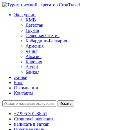
Экскурсии
КМВ
Дагестан
Грузия
Северная Осетия
Кабардино-Балкария
Армения
Чечня
Абхазия
Карелия
Алтай
Байкал
Жилье
Блог
О компании
Контакты
Поиск:
+7 995 301-86-51
Crontravel вконтакте
написать в ватсап
Обратная связь