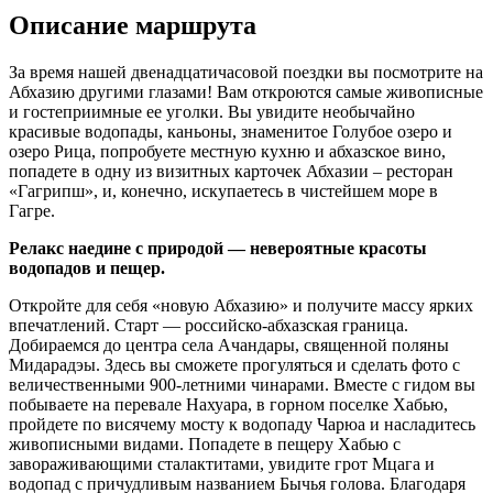
Описание маршрута
За время нашей двенадцатичасовой поездки вы посмотрите на
Абхазию другими глазами! Вам откроются самые живописные
и гостеприимные ее уголки. Вы увидите необычайно
красивые водопады, каньоны, знаменитое Голубое озеро и
озеро Рица, попробуете местную кухню и абхазское вино,
попадете в одну из визитных карточек Абхазии – ресторан
«Гагрипш», и, конечно, искупаетесь в чистейшем море в
Гагре.
Релакс наедине с природой — невероятные красоты
водопадов и пещер.
Откройте для себя «новую Абхазию» и получите массу ярких
впечатлений. Старт — российско-абхазская граница.
Добираемся до центра села Ачандары, священной поляны
Мидарадэы. Здесь вы сможете прогуляться и сделать фото с
величественными 900-летними чинарами. Вместе с гидом вы
побываете на перевале Нахуара, в горном поселке Хабью,
пройдете по висячему мосту к водопаду Чарюа и насладитесь
живописными видами. Попадете в пещеру Хабью с
завораживающими сталактитами, увидите грот Мцага и
водопад с причудливым названием Бычья голова. Благодаря