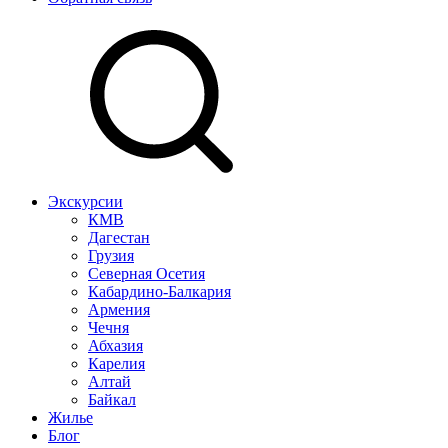
Экскурсии
КМВ
Дагестан
Грузия
Северная Осетия
Кабардино-Балкария
Армения
Чечня
Абхазия
Карелия
Алтай
Байкал
Жилье
Блог