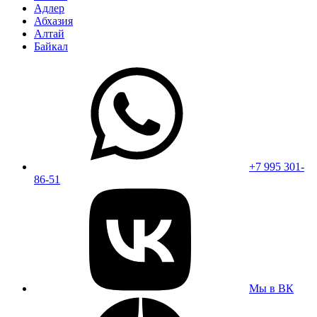
Адлер
Абхазия
Алтай
Байкал
+7 995 301-
86-51
Мы в ВК