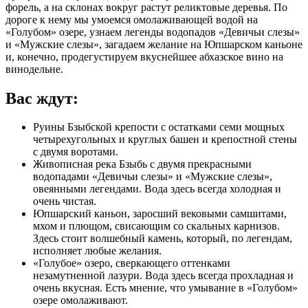
форель, а на склонах вокруг растут реликтовые деревья. По
дороге к нему мы умоемся омолаживающей водой на
«Голубом» озере, узнаем легенды водопадов «Девичьи слезы»
и «Мужские слезы», загадаем желание на Юпшарском каньоне
и, конечно, продегустируем вкуснейшее абхазское вино на
винодельне.
Вас ждут:
Руины Бзыбской крепости с остатками семи мощных
четырехугольных и круглых башен и крепостной стены
с двумя воротами.
Живописная река Бзыбь с двумя прекрасными
водопадами «Девичьи слезы» и «Мужские слезы»,
овеянными легендами. Вода здесь всегда холодная и
очень чистая.
Юпшарский каньон, заросший вековыми самшитами,
мхом и плющом, свисающим со скальных карнизов.
Здесь стоит волшебный камень, который, по легендам,
исполняет любые желания.
«Голубое» озеро, сверкающего оттенками
незамутненной лазури. Вода здесь всегда прохладная и
очень вкусная. Есть мнение, что умывание в «Голубом»
озере омолаживают.