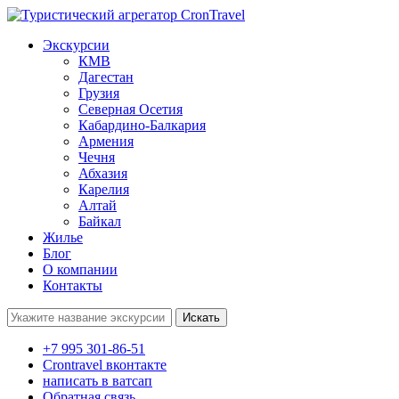
Экскурсии
КМВ
Дагестан
Грузия
Северная Осетия
Кабардино-Балкария
Армения
Чечня
Абхазия
Карелия
Алтай
Байкал
Жилье
Блог
О компании
Контакты
Поиск:
+7 995 301-86-51
Crontravel вконтакте
написать в ватсап
Обратная связь