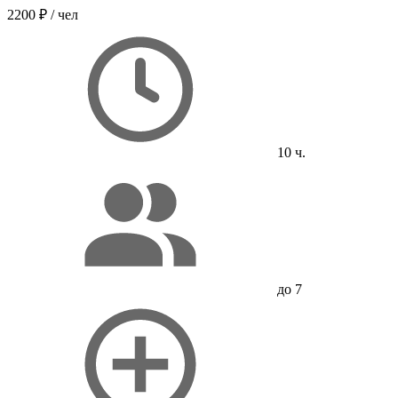
2200 ₽
/ чел
10 ч.
до 7