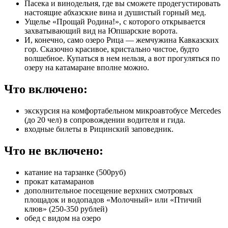
Пасека и винодельня, где вы сможете продегустировать
настоящие абхазские вина и душистый горный мед.
Ущелье «Прощай Родина!», с которого открывается
захватывающий вид на Юпшарские ворота.
И, конечно, само озеро Рица — жемчужина Кавказских
гор. Сказочно красивое, кристально чистое, будто
волшебное. Купаться в нем нельзя, а вот прогуляться по
озеру на катамаране вполне можно.
Что включено:
экскурсия на комфортабельном микроавтобусе Mercedes
(до 20 чел) в сопровождении водителя и гида.
входные билеты в Рицинский заповедник.
Что не включено:
катание на тарзанке (500руб)
прокат катамаранов
дополнительное посещение верхних смотровых
площадок и водопадов «Молочный» или «Птичий
клюв» (250-350 рублей)
обед с видом на озеро