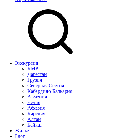
Экскурсии
КМВ
Дагестан
Грузия
Северная Осетия
Кабардино-Балкария
Армения
Чечня
Абхазия
Карелия
Алтай
Байкал
Жилье
Блог