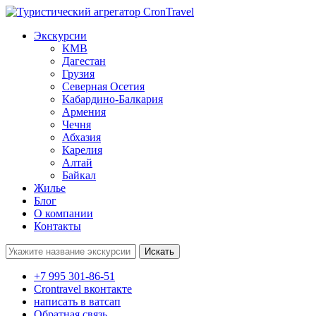
Экскурсии
КМВ
Дагестан
Грузия
Северная Осетия
Кабардино-Балкария
Армения
Чечня
Абхазия
Карелия
Алтай
Байкал
Жилье
Блог
О компании
Контакты
Поиск:
+7 995 301-86-51
Crontravel вконтакте
написать в ватсап
Обратная связь