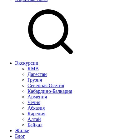
Экскурсии
КМВ
Дагестан
Грузия
Северная Осетия
Кабардино-Балкария
Армения
Чечня
Абхазия
Карелия
Алтай
Байкал
Жилье
Блог