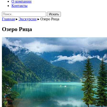
О компании
Контакты
Поиск:
Главная
▸
Экскурсии
▸
Озеро Рица
Озеро Рица