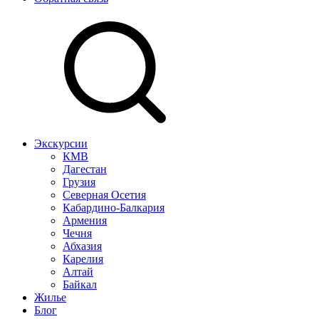
Экскурсии
КМВ
Дагестан
Грузия
Северная Осетия
Кабардино-Балкария
Армения
Чечня
Абхазия
Карелия
Алтай
Байкал
Жилье
Блог