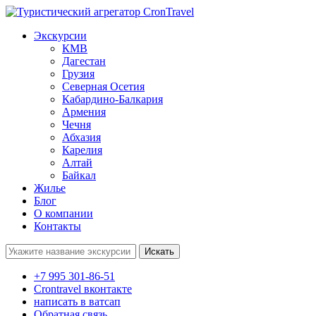
Экскурсии
КМВ
Дагестан
Грузия
Северная Осетия
Кабардино-Балкария
Армения
Чечня
Абхазия
Карелия
Алтай
Байкал
Жилье
Блог
О компании
Контакты
Поиск:
+7 995 301-86-51
Crontravel вконтакте
написать в ватсап
Обратная связь