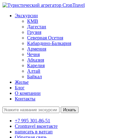
Экскурсии
КМВ
Дагестан
Грузия
Северная Осетия
Кабардино-Балкария
Армения
Чечня
Абхазия
Карелия
Алтай
Байкал
Жилье
Блог
О компании
Контакты
Поиск:
+7 995 301-86-51
Crontravel вконтакте
написать в ватсап
Обратная связь