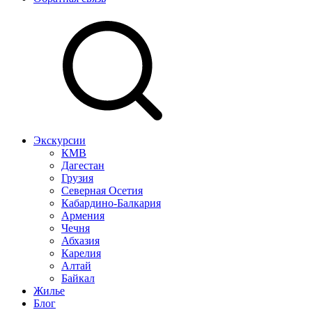
Экскурсии
КМВ
Дагестан
Грузия
Северная Осетия
Кабардино-Балкария
Армения
Чечня
Абхазия
Карелия
Алтай
Байкал
Жилье
Блог