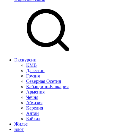
Экскурсии
КМВ
Дагестан
Грузия
Северная Осетия
Кабардино-Балкария
Армения
Чечня
Абхазия
Карелия
Алтай
Байкал
Жилье
Блог