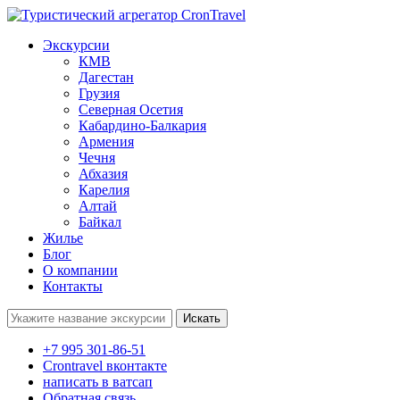
Экскурсии
КМВ
Дагестан
Грузия
Северная Осетия
Кабардино-Балкария
Армения
Чечня
Абхазия
Карелия
Алтай
Байкал
Жилье
Блог
О компании
Контакты
Поиск:
+7 995 301-86-51
Crontravel вконтакте
написать в ватсап
Обратная связь