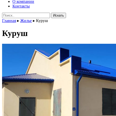
О компании
Контакты
Поиск:
Главная
▸
Жилье
▸
Куруш
Куруш