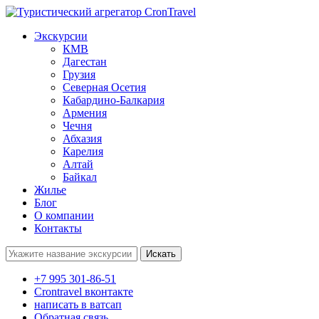
Экскурсии
КМВ
Дагестан
Грузия
Северная Осетия
Кабардино-Балкария
Армения
Чечня
Абхазия
Карелия
Алтай
Байкал
Жилье
Блог
О компании
Контакты
Поиск:
+7 995 301-86-51
Crontravel вконтакте
написать в ватсап
Обратная связь