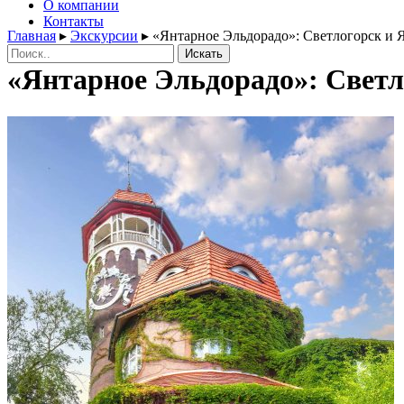
О компании
Контакты
Главная
▸
Экскурсии
▸
«Янтарное Эльдорадо»: Светлогорск и 
Поиск:
«Янтарное Эльдорадо»: Светл