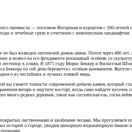
рного промысла — поселком Янтарным и курортом с 200-летней 
воды и лечебные грязи в сочетании с живописным ландшафтом.
ре не был возведен охотничий домик-замок. Почти через 400 ле
ение и возвел на его фундаменте роскошный особняк со скульпт
л лестницу к пляжу. В 1871 году Морис Беккер и Вильгельм Шт
 Беккера по сей день бережется с особым вниманием. Жители 
л одного из чистейших и лучших пляжей мира.
ой вы узнаете тонкости современной добычи камня, который стал
рашения янтарь и ощутите восторг, когда сами найдете кусочек с
но много редких деревьев, такие как ситхинская ель, сосна вей
в, покрытых лиственными и хвойными лесами. Мы прогуляемся 
ных историй о городе, увидим шикарную водонапорную башню в
внодушными.