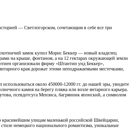
историей — Светлогорском, сочетающим в себе все три
т, охотничий замок купил Морис Беккер — новый владелец
урами на крыше, фонтаном, а на 12 гектарах окружающей земли
антиен организовали фирму «Штантин унд Беккер»,
янтарного края дорожат этими неподражаемыми местечками,
 использоваться около 450000-12000 гг. до нашей эры, увидите
олнечного камня на берегу пляжа или возле янтарного карьера.
мутова, псевдотсуга Мензиса, багрянник японский, а символом
по красивейшим улицам маленькой российской Швейцарии,
 стиле немецкого национального романтизма, уникальные