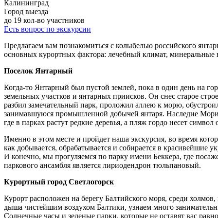
Калининград
Город выезда
до 19
кол-во участников
Есть вопрос по экскурсии
Предлагаем вам познакомиться с колыбелью российского янта
основных курортных фактора: лечебный климат, минеральные 
Поселок Янтарный
Когда-то Янтарный был пустой землей, пока в один день на го
земельных участков и янтарных приисков. Он снес старое стро
разбил замечательный парк, проложил аллею к морю, обустрои
занимавшуюся промышленной добычей янтаря. Наследие Мориса
где в парках растут редкие деревья, а пляж гордо несет симво
Именно в этом месте и пройдет наша экскурсия, во время котор
как добывается, обрабатывается и собирается в красивейшие ук
И конечно, мы прогуляемся по парку имени Беккера, где посаже
паркового ансамбля является лириодендрон тюльпановый.
Курортный город Светлогорск
Курорт расположен на берегу Балтийского моря, среди холмо
дыша чистейшим воздухом Балтики, узнаем много заниматель
Солнечные часы и зеленые парки, которые не оставят вас ра