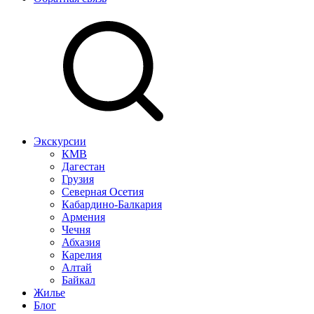
Экскурсии
КМВ
Дагестан
Грузия
Северная Осетия
Кабардино-Балкария
Армения
Чечня
Абхазия
Карелия
Алтай
Байкал
Жилье
Блог