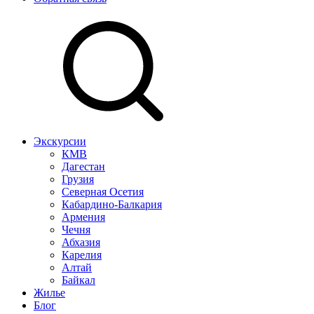
Экскурсии
КМВ
Дагестан
Грузия
Северная Осетия
Кабардино-Балкария
Армения
Чечня
Абхазия
Карелия
Алтай
Байкал
Жилье
Блог