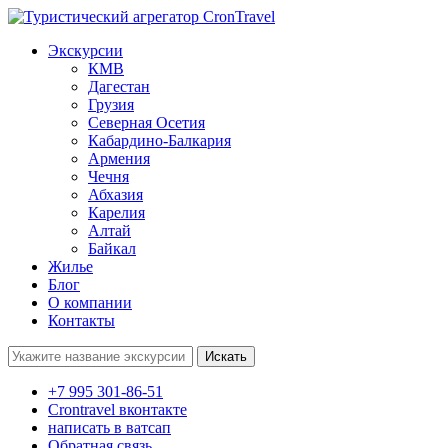
Экскурсии
КМВ
Дагестан
Грузия
Северная Осетия
Кабардино-Балкария
Армения
Чечня
Абхазия
Карелия
Алтай
Байкал
Жилье
Блог
О компании
Контакты
Поиск:
+7 995 301-86-51
Crontravel вконтакте
написать в ватсап
Обратная связь