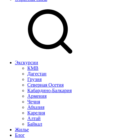
Экскурсии
КМВ
Дагестан
Грузия
Северная Осетия
Кабардино-Балкария
Армения
Чечня
Абхазия
Карелия
Алтай
Байкал
Жилье
Блог