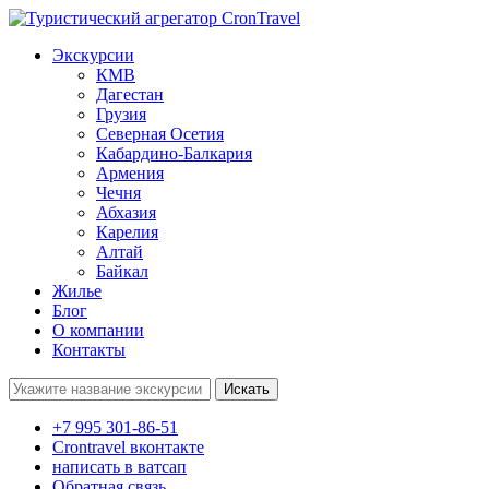
Экскурсии
КМВ
Дагестан
Грузия
Северная Осетия
Кабардино-Балкария
Армения
Чечня
Абхазия
Карелия
Алтай
Байкал
Жилье
Блог
О компании
Контакты
Поиск:
+7 995 301-86-51
Crontravel вконтакте
написать в ватсап
Обратная связь