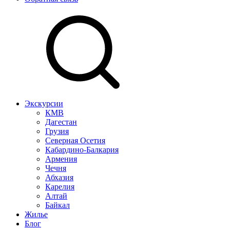
Экскурсии
КМВ
Дагестан
Грузия
Северная Осетия
Кабардино-Балкария
Армения
Чечня
Абхазия
Карелия
Алтай
Байкал
Жилье
Блог