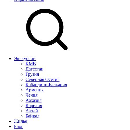
Экскурсии
КМВ
Дагестан
Грузия
Северная Осетия
Кабардино-Балкария
Армения
Чечня
Абхазия
Карелия
Алтай
Байкал
Жилье
Блог