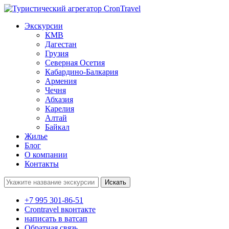
Экскурсии
КМВ
Дагестан
Грузия
Северная Осетия
Кабардино-Балкария
Армения
Чечня
Абхазия
Карелия
Алтай
Байкал
Жилье
Блог
О компании
Контакты
Поиск:
+7 995 301-86-51
Crontravel вконтакте
написать в ватсап
Обратная связь