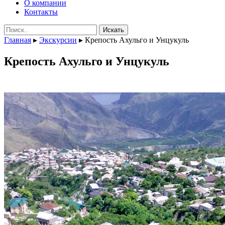
О компании
Контакты
Поиск:
Главная
▸
Экскурсии
▸
Крепость Ахульго и Унцукуль
Крепость Ахульго и Унцукуль