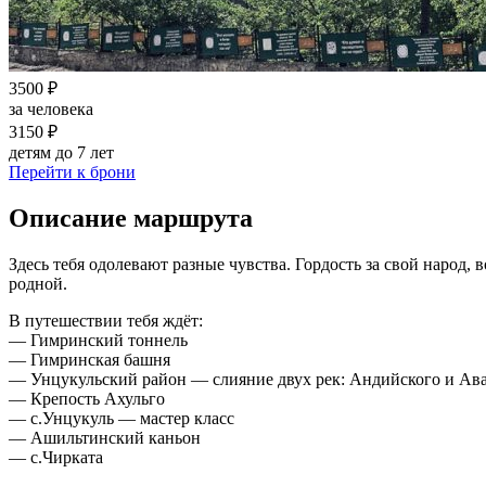
3500 ₽
за человека
3150 ₽
детям до 7 лет
Перейти к брони
Описание маршрута
Здесь тебя одолевают разные чувства. Гордость за свой народ,
родной.
В путешествии тебя ждёт:
— Гимринский тоннель
— Гимринская башня
— Унцукульский район — слияние двух рек: Андийского и Ава
— Крепость Ахульго
— с.Унцукуль — мастер класс
— Ашильтинский каньон
— с.Чирката