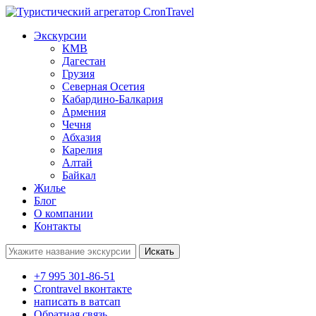
Экскурсии
КМВ
Дагестан
Грузия
Северная Осетия
Кабардино-Балкария
Армения
Чечня
Абхазия
Карелия
Алтай
Байкал
Жилье
Блог
О компании
Контакты
Поиск:
+7 995 301-86-51
Crontravel вконтакте
написать в ватсап
Обратная связь