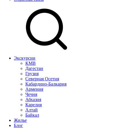
Экскурсии
КМВ
Дагестан
Грузия
Северная Осетия
Кабардино-Балкария
Армения
Чечня
Абхазия
Карелия
Алтай
Байкал
Жилье
Блог