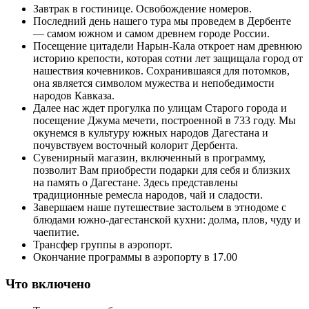
Завтрак в гостинице. Освобождение номеров.
Последний день нашего тура мы проведем в Дербенте
— самом южном и самом древнем городе России.
Посещение цитадели Нарын-Кала откроет нам древнюю
историю крепости, которая сотни лет защищала город от
нашествия кочевников. Сохранившаяся для потомков,
она является символом мужества и непобедимости
народов Кавказа.
Далее нас ждет прогулка по улицам Старого города и
посещение Джума мечети, построенной в 733 году. Мы
окунемся в культуру южных народов Дагестана и
почувствуем восточный колорит Дербента.
Сувенирный магазин, включенный в программу,
позволит Вам приобрести подарки для себя и близких
на память о Дагестане. Здесь представлены
традиционные ремесла народов, чай и сладости.
Завершаем наше путешествие застольем в этнодоме с
блюдами южно-дагестанской кухни: долма, плов, чуду и
чаепитие.
Трансфер группы в аэропорт.
Окончание программы в аэропорту в 17.00
Что включено