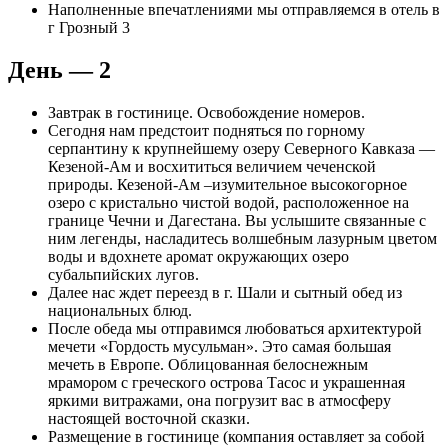
Наполненные впечатлениями мы отправляемся в отель в
г Грозный 3
День — 2
Завтрак в гостинице. Освобождение номеров.
Сегодня нам предстоит подняться по горному
серпантину к крупнейшему озеру Северного Кавказа —
Кезеной-Ам и восхититься величием чеченской
природы. Кезеной-Ам –изумительное высокогорное
озеро с кристально чистой водой, расположенное на
границе Чечни и Дагестана. Вы услышите связанные с
ним легенды, насладитесь волшебным лазурным цветом
воды и вдохнете аромат окружающих озеро
субальпийских лугов.
Далее нас ждет переезд в г. Шали и сытный обед из
национальных блюд.
После обеда мы отправимся любоваться архитектурой
мечети «Гордость мусульман». Это самая большая
мечеть в Европе. Облицованная белоснежным
мрамором с греческого острова Тасос и украшенная
яркими витражами, она погрузит вас в атмосферу
настоящей восточной сказки.
Размещение в гостинице (компания оставляет за собой