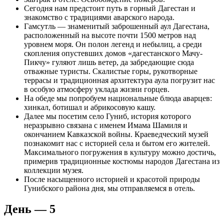
Сегодня нам предстоит путь в горный Дагестан и
знакомство с традициями аварского народа.
Гамсутль — знаменитый заброшенный аул Дагестана,
расположенный на высоте почти 1500 метров над
уровнем моря. Он полон легенд и небылиц, а среди
скопления опустевших домов «дагестанского Мачу-
Пикчу» гуляют лишь ветер, да забредающие сюда
отважные туристы. Скалистые горы, рукотворные
террасы и традиционная архитектура аула погрузит нас
в особую атмосферу уклада жизни горцев.
На обеде мы попробуем национальные блюда аварцев:
хинкал, ботишал и абрикосовую кашу.
Далее мы посетим село Гуниб, история которого
неразрывно связана с именем Имама Шамиля и
окончанием Кавказской войны. Краеведческий музей
познакомит нас с историей села и бытом его жителей.
Максимального погружения в культуру можно достичь,
примерив традиционные костюмы народов Дагестана из
коллекции музея.
После насыщенного историей и красотой природы
Гунибского района дня, мы отправляемся в отель.
День — 5