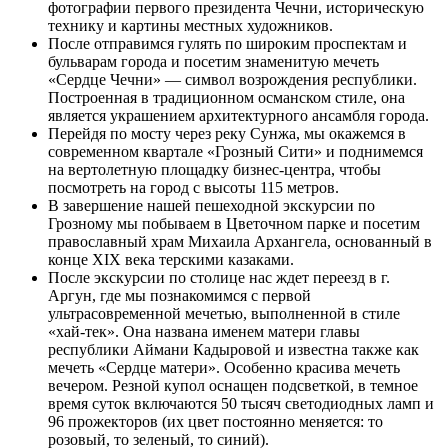
фотографии первого президента Чечни, историческую
технику и картины местных художников.
После отправимся гулять по широким проспектам и
бульварам города и посетим знаменитую мечеть
«Сердце Чечни» — символ возрождения республики.
Построенная в традиционном османском стиле, она
является украшением архитектурного ансамбля города.
Перейдя по мосту через реку Сунжа, мы окажемся в
современном квартале «Грозный Сити» и поднимемся
на вертолетную площадку бизнес-центра, чтобы
посмотреть на город с высоты 115 метров.
В завершение нашей пешеходной экскурсии по
Грозному мы побываем в Цветочном парке и посетим
православный храм Михаила Архангела, основанный в
конце XIX века терскими казаками.
После экскурсии по столице нас ждет переезд в г.
Аргун, где мы познакомимся с первой
ультрасовременной мечетью, выполненной в стиле
«хай-тек». Она названа именем матери главы
республики Аймани Кадыровой и известна также как
мечеть «Сердце матери». Особенно красива мечеть
вечером. Резной купол оснащен подсветкой, в темное
время суток включаются 50 тысяч светодиодных ламп и
96 прожекторов (их цвет постоянно меняется: то
розовый, то зеленый, то синий).