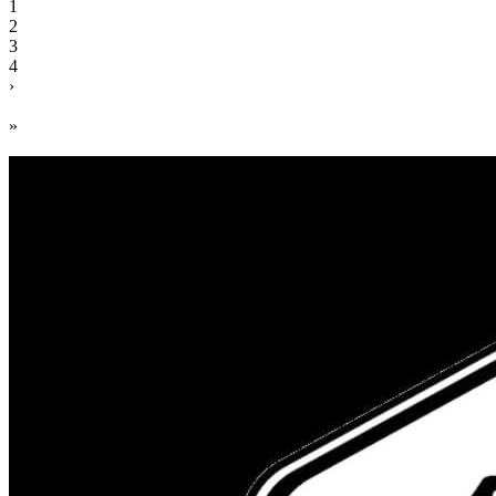
1
2
3
4
›
»