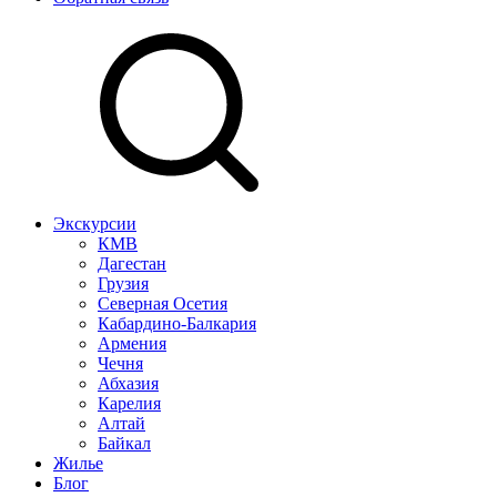
Экскурсии
КМВ
Дагестан
Грузия
Северная Осетия
Кабардино-Балкария
Армения
Чечня
Абхазия
Карелия
Алтай
Байкал
Жилье
Блог