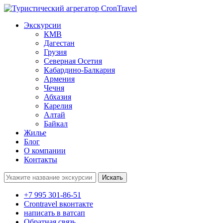
Экскурсии
КМВ
Дагестан
Грузия
Северная Осетия
Кабардино-Балкария
Армения
Чечня
Абхазия
Карелия
Алтай
Байкал
Жилье
Блог
О компании
Контакты
Поиск:
+7 995 301-86-51
Crontravel вконтакте
написать в ватсап
Обратная связь