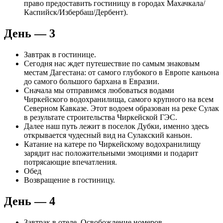
право предоставить гостиницу в городах Махачкала/
Каспийск/Избербаш/Дербент).
День — 3
Завтрак в гостинице.
Сегодня нас ждет путешествие по самым знаковым
местам Дагестана: от самого глубокого в Европе каньона
до самого большого бархана в Евразии.
Сначала мы отправимся любоваться водами
Чиркейского водохранилища, самого крупного на всем
Северном Кавказе. Этот водоем образован на реке Сулак
в результате строительства Чиркейской ГЭС.
Далее наш путь лежит в поселок Дубки, именно здесь
открывается чудесный вид на Сулакский каньон.
Катание на катере по Чиркейскому водохранилищу
зарядит нас положительными эмоциями и подарит
потрясающие впечатления.
Обед
Возвращение в гостиницу.
День — 4
Завтрак в отеле. Освобождение номеров.