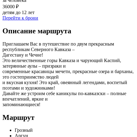
за человека
36000 ₽
детям до 12 лет
Перейти к брони
Описание маршрута
Приглашаем Вас в путешествие по двум прекрасным
республикам Северного Кавказа –
Дагестану и Чечне!
Это величественные горы Кавказа и чарующий Каспий,
затерянные аулы – призраки и
современные красавицы мечети, прекрасные озера и барханы,
это гостеприимство людей
и вкусная кухня! Это край, овеянный легендами, воспетый
поэтами и художниками!
Давайте же устроим себе каникулы по-кавказски – полные
впечатлений, яркие и
запоминающиеся!
Маршрут
Грозный
Аргун