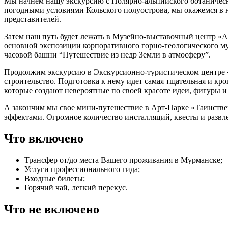
Мы начнем нашу экскурсию с Полярно-альпийского ботаническо
погодными условиями Кольского полуострова, мы окажемся в н
представителей.
Затем наш путь будет лежать в Музейно-выставочный центр «Ап
основной экспозиции корпоративного горно-геологического м
часовой башни “Путешествие из недр Земли в атмосферу”.
Продолжим экскурсию в Экскурсионно-туристическом центре «
строительство. Подготовка к нему идет самая тщательная и кр
которые создают невероятные по своей красоте идеи, фигуры и
А закончим мы свое мини-путешествие в Арт-Парке «Таинстве
эффектами. Огромное количество инсталляций, квесты и развл
Что включено
Трансфер от/до места Вашего проживания в Мурманске;
Услуги профессионального гида;
Входные билеты;
Горячий чай, легкий перекус.
Что не включено