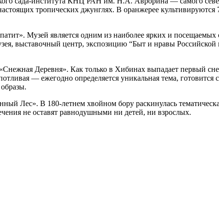
го сада-института КНЦ РАН им. Н.А. Аврорина — самого северн
астоящих тропических джунглях. В оранжерее культивируются 7
атит». Музей является одним из наиболее ярких и посещаемых о
узея, выставочный центр, экспозицию “Быт и нравы Российской
Снежная Деревня». Как только в Хибинах выпадает первый снег
опотливая — ежегодно определяется уникальная тема, готовится 
 образы.
нный Лес». В 180-летнем хвойном бору раскинулась тематическ
ечения не оставят равнодушными ни детей, ни взрослых.