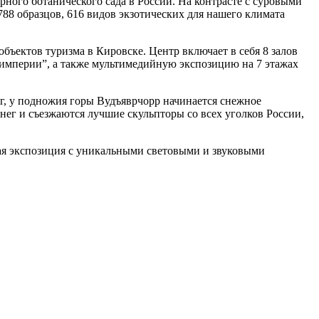
ого ботанического сада в России. На контрасте с суровыми
88 образцов, 616 видов экзотических для нашего климата
бъектов туризма в Кировске. Центр включает в себя 8 залов
 империи”, а также мультимедийную экспозицию на 7 этажах
, у подножия горы Вудъяврчорр начинается снежное
снег и съезжаются лучшие скульпторы со всех уголков России,
ая экспозиция с уникальными световыми и звуковыми