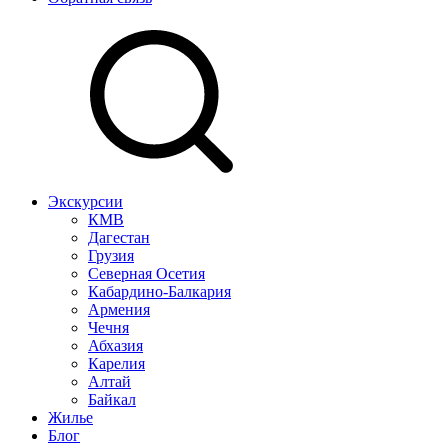
Экскурсии
КМВ
Дагестан
Грузия
Северная Осетия
Кабардино-Балкария
Армения
Чечня
Абхазия
Карелия
Алтай
Байкал
Жилье
Блог