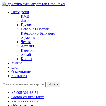
Экскурсии
КМВ
Дагестан
Грузия
Северная Осетия
Кабардино-Балкария
Армения
Чечня
Абхазия
Карелия
Алтай
Байкал
Жилье
Блог
О компании
Контакты
Поиск:
+7 995 301-86-51
Crontravel вконтакте
написать в ватсап
Обратная связь