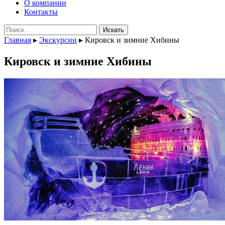
О компании
Контакты
Поиск:
Главная
▸
Экскурсии
▸
Кировск и зимние Хибины
Кировск и зимние Хибины