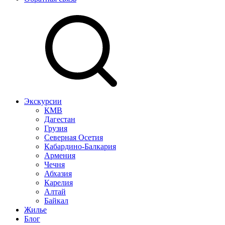
Экскурсии
КМВ
Дагестан
Грузия
Северная Осетия
Кабардино-Балкария
Армения
Чечня
Абхазия
Карелия
Алтай
Байкал
Жилье
Блог