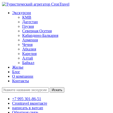
Экскурсии
КМВ
Дагестан
Грузия
Северная Осетия
Кабардино-Балкария
Армения
Чечня
Абхазия
Карелия
Алтай
Байкал
Жилье
Блог
О компании
Контакты
Поиск:
+7 995 301-86-51
Crontravel вконтакте
написать в ватсап
Обратная связь