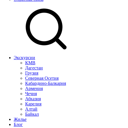
Экскурсии
КМВ
Дагестан
Грузия
Северная Осетия
Кабардино-Балкария
Армения
Чечня
Абхазия
Карелия
Алтай
Байкал
Жилье
Блог