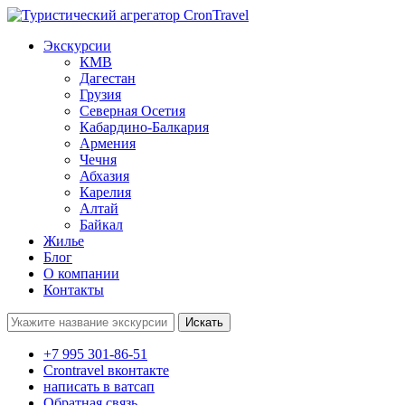
Экскурсии
КМВ
Дагестан
Грузия
Северная Осетия
Кабардино-Балкария
Армения
Чечня
Абхазия
Карелия
Алтай
Байкал
Жилье
Блог
О компании
Контакты
Поиск:
+7 995 301-86-51
Crontravel вконтакте
написать в ватсап
Обратная связь