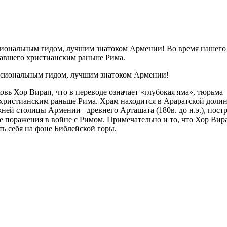
ссиональным гидом, лучшим знатоком Армении! Во время нашего
ставшего христианским раньше Рима.
ессиональным гидом, лучшим знатоком Армении!
вь Хор Вирап, что в переводе означает «глубокая яма», тюрьма
христианским раньше Рима. Храм находится в Араратской долин
ей столицы Армении –древнего Арташата (180в. до н.э.), пост
поражения в войне с Римом. Примечательно и то, что Хор Вирап
еть себя на фоне Библейской горы.