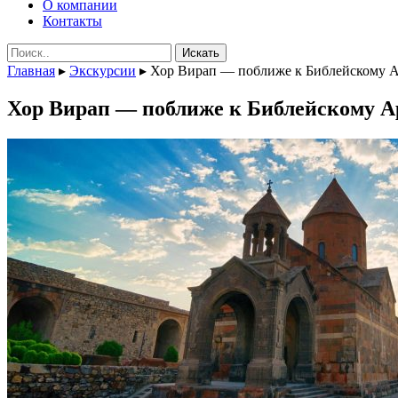
О компании
Контакты
Поиск:
Главная
▸
Экскурсии
▸
Хор Вирап — поближе к Библейскому А
Хор Вирап — поближе к Библейскому А