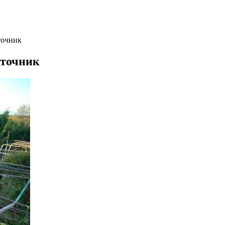
точник
сточник