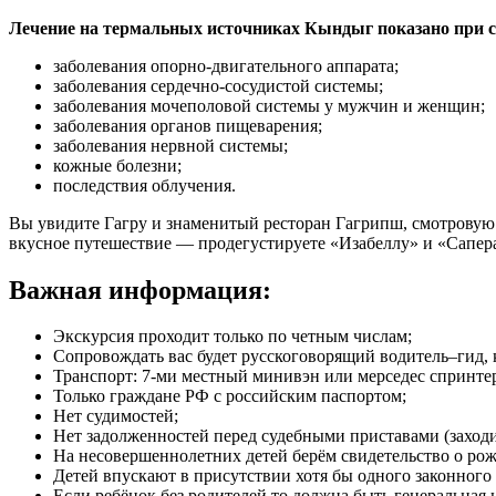
Лечение на термальных источниках Кындыг показано при с
заболевания опорно-двигательного аппарата;
заболевания сердечно-сосудистой системы;
заболевания мочеполовой системы у мужчин и женщин;
заболевания органов пищеварения;
заболевания нервной системы;
кожные болезни;
последствия облучения.
Вы увидите Гагру и знаменитый ресторан Гагрипш, смотровую
вкусное путешествие — продегустируете «Изабеллу» и «Сапера
Важная информация:
Экскурсия проходит только по четным числам;
Сопровождать вас будет русскоговорящий водитель–гид, 
Транспорт: 7-ми местный минивэн или мерседес спринте
Только граждане РФ с российским паспортом;
Нет судимостей;
Нет задолженностей перед судебными приставами (заход
На несовершеннолетних детей берём свидетельство о ро
Детей впускают в присутствии хотя бы одного законного 
Если ребёнок без родителей то должна быть генеральная