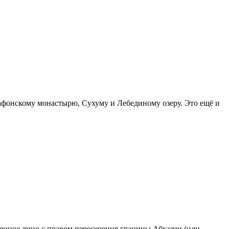
афонскому монастырю, Сухуму и Лебединому озеру. Это ещё и
ренное лицо с правом пересечения границы Абхазии (или