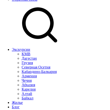
Экскурсии
КМВ
Дагестан
Грузия
Северная Осетия
Кабардино-Балкария
Армения
Чечня
Абхазия
Карелия
Алтай
Байкал
Жилье
Блог