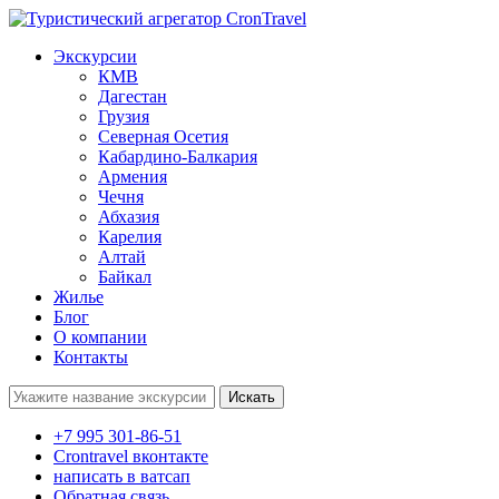
Экскурсии
КМВ
Дагестан
Грузия
Северная Осетия
Кабардино-Балкария
Армения
Чечня
Абхазия
Карелия
Алтай
Байкал
Жилье
Блог
О компании
Контакты
Поиск:
+7 995 301-86-51
Crontravel вконтакте
написать в ватсап
Обратная связь