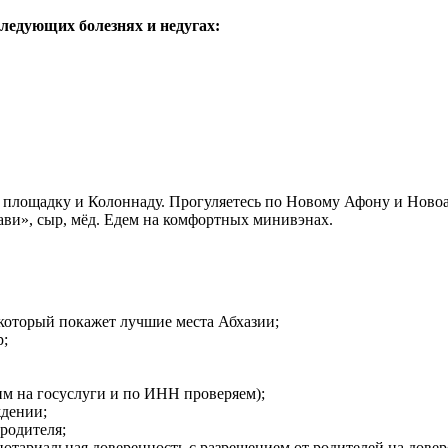
ледующих болезнях и недугах:
 площадку и Колоннаду. Прогуляетесь по Новому Афону и Ново
ви», сыр, мёд. Едем на комфортных минивэнах.
который покажет лучшие места Абхазии;
р;
им на госуслуги и по ИНН проверяем);
ждении;
родителя;
 нотариальная доверенность с разрешением от родителей на дове