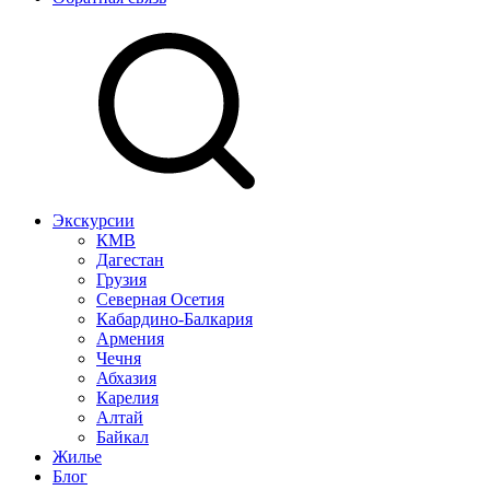
Экскурсии
КМВ
Дагестан
Грузия
Северная Осетия
Кабардино-Балкария
Армения
Чечня
Абхазия
Карелия
Алтай
Байкал
Жилье
Блог