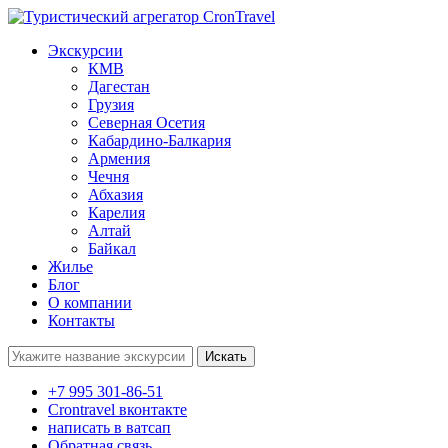
Экскурсии
КМВ
Дагестан
Грузия
Северная Осетия
Кабардино-Балкария
Армения
Чечня
Абхазия
Карелия
Алтай
Байкал
Жилье
Блог
О компании
Контакты
Поиск:
+7 995 301-86-51
Crontravel вконтакте
написать в ватсап
Обратная связь