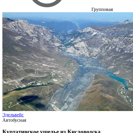
Групповая
Эдельвейс
Автобусная
Куртатинское ущелье из Кисловодска