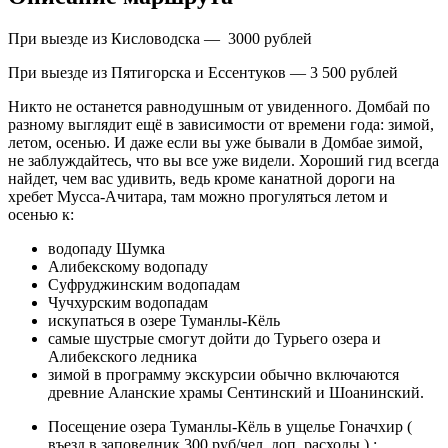
При выезде из Кисловодска — 3000 рублей
При выезде из Пятигорска и Ессентуков — 3 500 рублей
Никто не останется равнодушным от увиденного. Домбай по
разному выглядит ещё в зависимости от времени года: зимой,
летом, осенью. И даже если вы уже бывали в Домбае зимой,
не заблуждайтесь, что вы все уже видели. Хороший гид всегда
найдет, чем вас удивить, ведь кроме канатной дороги на
хребет Мусса-Ачитара, там можно прогуляться летом и
осенью к:
водопаду Шумка
Алибекскому водопаду
Суфруджинским водопадам
Чучхурским водопадам
искупаться в озере Туманлы-Кёль
самые шустрые смогут дойти до Турьего озера и
Алибекского ледника
зимой в программу экскурсии обычно включаются
древние Аланские храмы Сентинский и Шоанинский.
Посещение озера Туманлы-Кёль в ущелье Гоначхир (
въезд в заповедник 300 руб/чел, доп. расходы ) ;