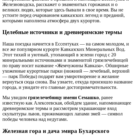
Железноводска, расскажет о знаменитых горожанах и о
великих людях, которые здесь бывали в свое время. Вы не
устоите перед очарованием кавказских легенд и преданий,
которыми наполнена атмосфера двух курортов.
Целебные источники и древнеримские термы
Наша поездка начнется в Ессентуках — на самом молодом, и
все же популярном курорте Кавказских Минеральных Вод.
Этот тихий и уютный, утопающий в зелени город с 20
минеральными источниками и знаменитой грязелечебницей
по праву носит название «Жемчужины Кавказа». Обширные
ухоженные курортные парки (нижний — лечебный, верхний
— парк Победы) подарят вам умиротворение и желание
вернуться сюда снова. Вы узнаете, откуда произошло название
города, и увидите его главные достопримечательности.
Мы увидим
грязелечебницу имени Семашко
, ранее
известную как Алексеевская, обойдем здание, напоминающее
древнеримские термы и рассмотрим украшающие вход
скульптуры львов, прижимающих лапами змей — символ
победы человека над недугами.
Железная гора и дача эмира Бухарского