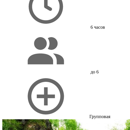
6 часов
до 6
Групповая