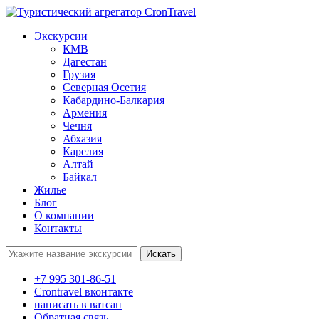
Экскурсии
КМВ
Дагестан
Грузия
Северная Осетия
Кабардино-Балкария
Армения
Чечня
Абхазия
Карелия
Алтай
Байкал
Жилье
Блог
О компании
Контакты
Поиск:
+7 995 301-86-51
Crontravel вконтакте
написать в ватсап
Обратная связь