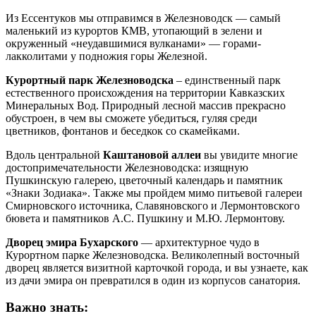
Из Ессентуков мы отправимся в Железноводск — самый
маленький из курортов КМВ, утопающий в зелени и
окруженный «неудавшимися вулканами» — горами-
лакколитами у подножия горы Железной.
Курортный парк Железноводска
– единственный парк
естественного происхождения на территории Кавказских
Минеральных Вод. Природный лесной массив прекрасно
обустроен, в чем вы сможете убедиться, гуляя среди
цветников, фонтанов и беседкок со скамейками.
Вдоль центральной
Каштановой аллеи
вы увидите многие
достопримечательности Железноводска: изящную
Пушкинскую галерею, цветочный календарь и памятник
«Знаки Зодиака». Также мы пройдем мимо питьевой галереи
Смирновского источника, Славяновского и Лермонтовского
бювета и памятников А.С. Пушкину и М.Ю. Лермонтову.
Дворец эмира Бухарского
— архитектурное чудо в
Курортном парке Железноводска. Великолепный восточный
дворец является визитной карточкой города, и вы узнаете, как
из дачи эмира он превратился в один из корпусов санатория.
Важно знать: