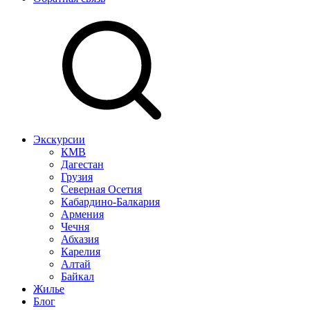
Экскурсии
КМВ
Дагестан
Грузия
Северная Осетия
Кабардино-Балкария
Армения
Чечня
Абхазия
Карелия
Алтай
Байкал
Жилье
Блог