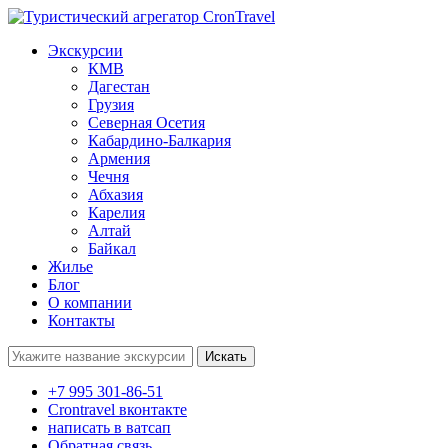
Экскурсии
КМВ
Дагестан
Грузия
Северная Осетия
Кабардино-Балкария
Армения
Чечня
Абхазия
Карелия
Алтай
Байкал
Жилье
Блог
О компании
Контакты
Поиск:
+7 995 301-86-51
Crontravel вконтакте
написать в ватсап
Обратная связь