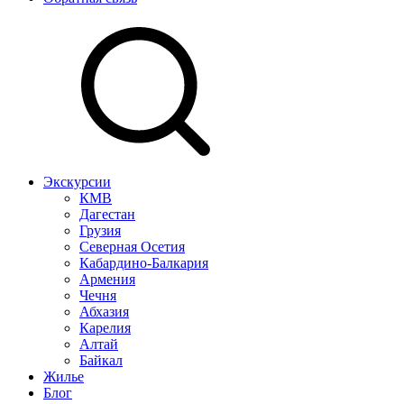
Экскурсии
КМВ
Дагестан
Грузия
Северная Осетия
Кабардино-Балкария
Армения
Чечня
Абхазия
Карелия
Алтай
Байкал
Жилье
Блог