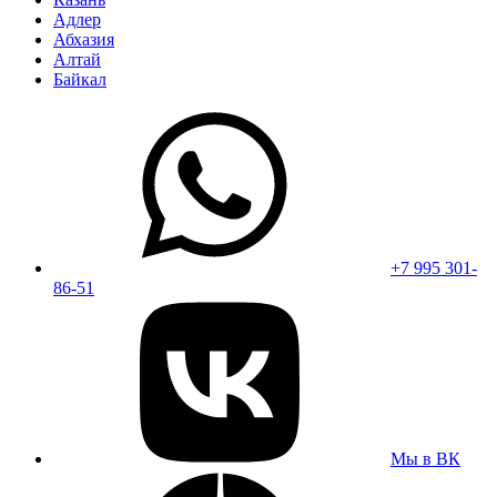
Адлер
Абхазия
Алтай
Байкал
+7 995 301-
86-51
Мы в ВК