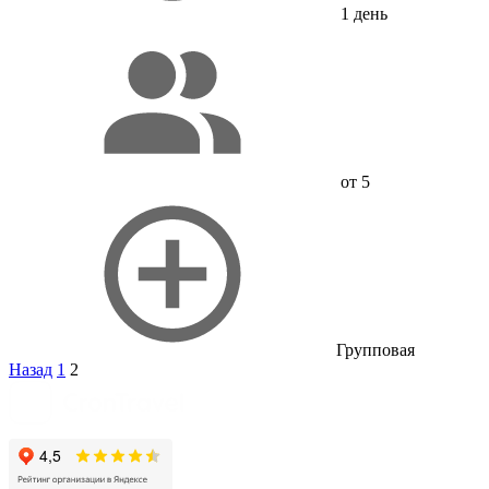
1 день
от 5
Групповая
Пагинация
Назад
1
2
записей