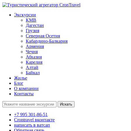
Экскурсии
КМВ
Дагестан
Грузия
Северная Осетия
Кабардино-Балкария
Армения
Чечня
Абхазия
Карелия
Алтай
Байкал
Жилье
Блог
О компании
Контакты
Поиск:
+7 995 301-86-51
Crontravel вконтакте
написать в ватсап
Обратная связь