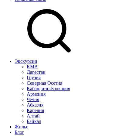
Экскурсии
КМВ
Дагестан
Грузия
Северная Осетия
Кабардино-Балкария
Армения
Чечня
Абхазия
Карелия
Алтай
Байкал
Жилье
Блог