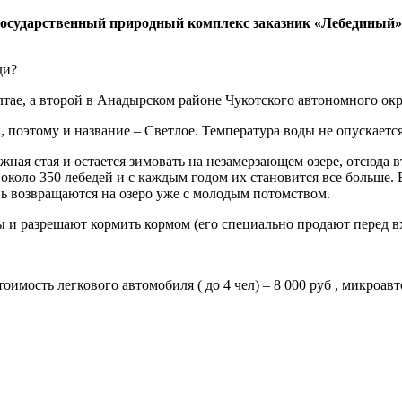
государственный природный комплекс заказник «Лебединый»
ди?
Алтае, а второй в Анадырском районе Чукотского автономного ок
ей, поэтому и название – Светлое. Температура воды не опускаетс
жная стая и остается зимовать на незамерзающем озере, отсюда 
е около 350 лебедей и с каждым годом их становится все больше.
вь возвращаются на озеро уже с молодым потомством.
ты и разрешают кормить кормом (его специально продают перед 
оимость легкового автомобиля ( до 4 чел) – 8 000 руб , микроавтоб