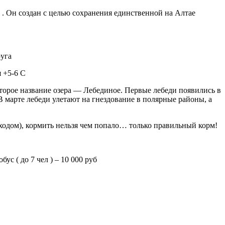
. Он создан с целью сохранения единственной на Алтае
руга
я +5-6 С
второе название озера — Лебединое. Первые лебеди появились в
 В марте лебеди улетают на гнездование в полярные районы, а
входом), кормить нельзя чем попало… только правильный корм!
ус ( до 7 чел ) – 10 000 руб