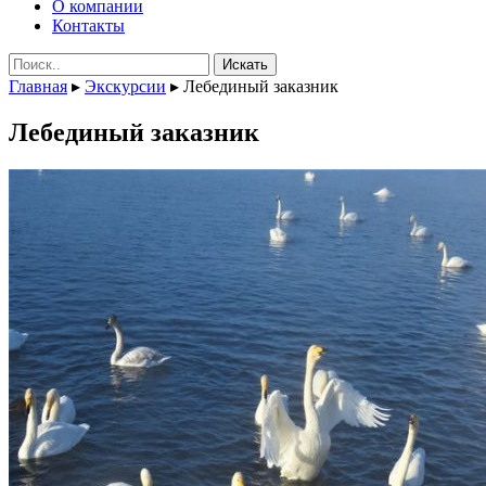
О компании
Контакты
Поиск:
Главная
▸
Экскурсии
▸
Лебединый заказник
Лебединый заказник