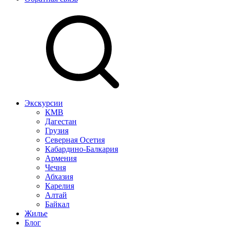
Экскурсии
КМВ
Дагестан
Грузия
Северная Осетия
Кабардино-Балкария
Армения
Чечня
Абхазия
Карелия
Алтай
Байкал
Жилье
Блог