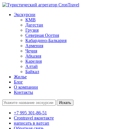
Экскурсии
КМВ
Дагестан
Грузия
Северная Осетия
Кабардино-Балкария
Армения
Чечня
Абхазия
Карелия
Алтай
Байкал
Жилье
Блог
О компании
Контакты
Поиск:
+7 995 301-86-51
Crontravel вконтакте
написать в ватсап
Обратная связь