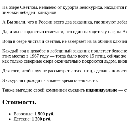
На озере Светлом, недалеко от курорта Белокуриха, находится
зимовки лебедей- кликунов.
А Вы знали, что в России всего два заказника, где зимуют лебе
Да, и мы с гордостью отмечаем, что один находится у нас, на 
Вода в озере чистая и светлая, не замерзает из-за обилия ключ
Каждый год в декабре в лебединый заказник прилетает белосне
этих местах в 1967 году — тогда было всего 15 птиц, сейчас ж
как только северные озера окончательно покроются льдом, вно
Для того, чтобы лучше рассмотреть этих птиц, сделаны помос
Экскурсия проходит в зимнее время очень часто.
Также выгодно своей компанией съездить
индивидуально
— ст
Стоимость
Взрослые:
1 500 руб
.
Детские:
1 200 руб.