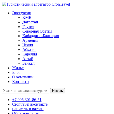
Экскурсии
КМВ
Дагестан
Грузия
Северная Осетия
Кабардино-Балкария
Армения
Чечня
Абхазия
Карелия
Алтай
Байкал
Жилье
Блог
О компании
Контакты
Поиск:
+7 995 301-86-51
Crontravel вконтакте
написать в ватсап
Обратная связь