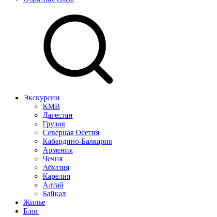
Экскурсии
КМВ
Дагестан
Грузия
Северная Осетия
Кабардино-Балкария
Армения
Чечня
Абхазия
Карелия
Алтай
Байкал
Жилье
Блог