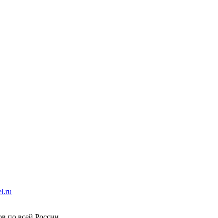
l.ru
в по всей России