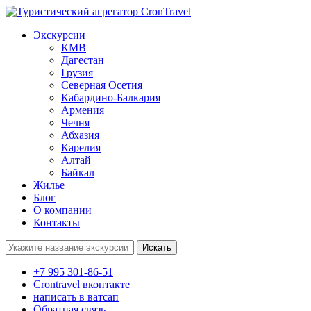
Экскурсии
КМВ
Дагестан
Грузия
Северная Осетия
Кабардино-Балкария
Армения
Чечня
Абхазия
Карелия
Алтай
Байкал
Жилье
Блог
О компании
Контакты
Поиск:
+7 995 301-86-51
Crontravel вконтакте
написать в ватсап
Обратная связь