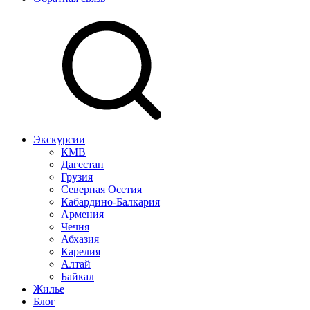
Экскурсии
КМВ
Дагестан
Грузия
Северная Осетия
Кабардино-Балкария
Армения
Чечня
Абхазия
Карелия
Алтай
Байкал
Жилье
Блог