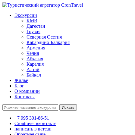
Экскурсии
КМВ
Дагестан
Грузия
Северная Осетия
Кабардино-Балкария
Армения
Чечня
Абхазия
Карелия
Алтай
Байкал
Жилье
Блог
О компании
Контакты
Поиск:
+7 995 301-86-51
Crontravel вконтакте
написать в ватсап
Обратная связь