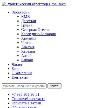
Экскурсии
КМВ
Дагестан
Грузия
Северная Осетия
Кабардино-Балкария
Армения
Чечня
Абхазия
Карелия
Алтай
Байкал
Жилье
Блог
О компании
Контакты
Поиск:
+7 995 301-86-51
Crontravel вконтакте
написать в ватсап
Обратная связь