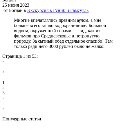
25 июня 2023
от
Богдан
в
Экскурсия в Гуниб и Гамсутль
Многие впечатлялись древним аулом, а мне
больше всего зашло водохранилище. Большой
водоем, окруженный горами — вид, как из
фильмов про Средневековье и нетронутую
природу. За сытный обед отдельное спасибо! Там
только ради него 3000 рублей было не жалко.
Страница 1 из 53:
«
‹
1
2
3
›
»
Популярные статьи