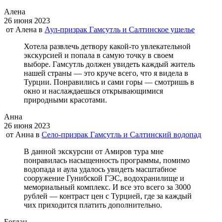
Алена
26 июня 2023
от
Алена
в
Аул-призрак Гамсутль и Салтинское ущелье
Хотела развлечь детвору какой-то увлекательной
экскурсией и попала в самую точку в своем
выборе. Гамсутль должен увидеть каждый житель
нашей страны — это круче всего, что я видела в
Турции. Понравились и сами горы — смотришь в
окно и наслаждаешься открывающимися
природными красотами.
Анна
26 июня 2023
от
Анна
в
Село-призрак Гамсутль и Салтинский водопад
В данной экскурсии от Амиров тура мне
понравилась насыщенность программы, помимо
водопада и аула удалось увидеть масштабное
сооружение Гунибской ГЭС, водохранилище и
мемориальный комплекс. И все это всего за 3000
рублей — контраст цен с Турцией, где за каждый
чих приходится платить дополнительно.
Богдан