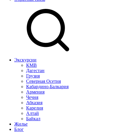
Экскурсии
КМВ
Дагестан
Грузия
Северная Осетия
Кабардино-Балкария
Армения
Чечня
Абхазия
Карелия
Алтай
Байкал
Жилье
Блог