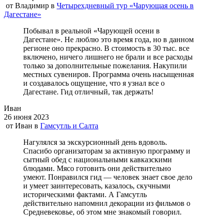
от
Владимир
в
Четырехдневный тур «Чарующая осень в
Дагестане»
Побывал в реальной «Чарующей осени в
Дагестане». Не люблю это время года, но в данном
регионе оно прекрасно. В стоимость в 30 тыс. все
включено, ничего лишнего не брали и все расходы
только за дополнительные пожелания. Накупили
местных сувениров. Программа очень насыщенная
и создавалось ощущение, что я узнал все о
Дагестане. Гид отличный, так держать!
Иван
26 июня 2023
от
Иван
в
Гамсутль и Салта
Нагулялся за экскурсионный день вдоволь.
Спасибо организаторам за активную программу и
сытный обед с национальными кавказскими
блюдами. Мясо готовить они действительно
умеют. Понравился гид — человек знает свое дело
и умеет заинтересовать, казалось, скучными
историческими фактами. А Гамсутль
действительно напомнил декорации из фильмов о
Средневековье, об этом мне знакомый говорил.