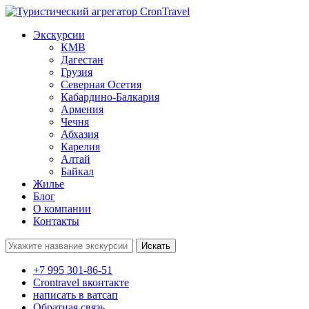
Экскурсии
КМВ
Дагестан
Грузия
Северная Осетия
Кабардино-Балкария
Армения
Чечня
Абхазия
Карелия
Алтай
Байкал
Жилье
Блог
О компании
Контакты
Поиск:
+7 995 301-86-51
Crontravel вконтакте
написать в ватсап
Обратная связь