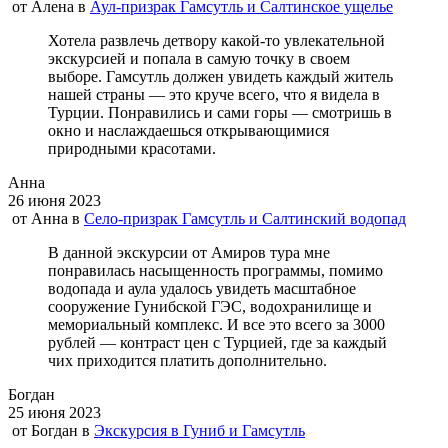
от
Алена
в
Аул-призрак Гамсутль и Салтинское ущелье
Хотела развлечь детвору какой-то увлекательной
экскурсией и попала в самую точку в своем
выборе. Гамсутль должен увидеть каждый житель
нашей страны — это круче всего, что я видела в
Турции. Понравились и сами горы — смотришь в
окно и наслаждаешься открывающимися
природными красотами.
Анна
26 июня 2023
от
Анна
в
Село-призрак Гамсутль и Салтинский водопад
В данной экскурсии от Амиров тура мне
понравилась насыщенность программы, помимо
водопада и аула удалось увидеть масштабное
сооружение Гунибской ГЭС, водохранилище и
мемориальный комплекс. И все это всего за 3000
рублей — контраст цен с Турцией, где за каждый
чих приходится платить дополнительно.
Богдан
25 июня 2023
от
Богдан
в
Экскурсия в Гуниб и Гамсутль