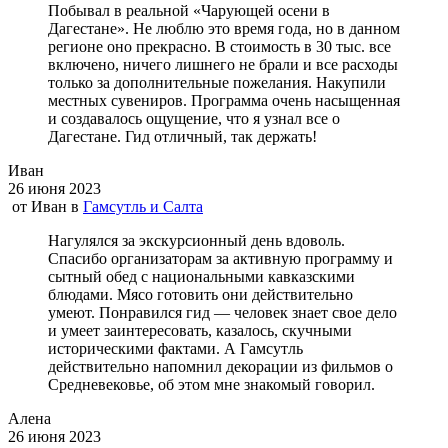
Побывал в реальной «Чарующей осени в
Дагестане». Не люблю это время года, но в данном
регионе оно прекрасно. В стоимость в 30 тыс. все
включено, ничего лишнего не брали и все расходы
только за дополнительные пожелания. Накупили
местных сувениров. Программа очень насыщенная
и создавалось ощущение, что я узнал все о
Дагестане. Гид отличный, так держать!
Иван
26 июня 2023
от
Иван
в
Гамсутль и Салта
Нагулялся за экскурсионный день вдоволь.
Спасибо организаторам за активную программу и
сытный обед с национальными кавказскими
блюдами. Мясо готовить они действительно
умеют. Понравился гид — человек знает свое дело
и умеет заинтересовать, казалось, скучными
историческими фактами. А Гамсутль
действительно напомнил декорации из фильмов о
Средневековье, об этом мне знакомый говорил.
Алена
26 июня 2023