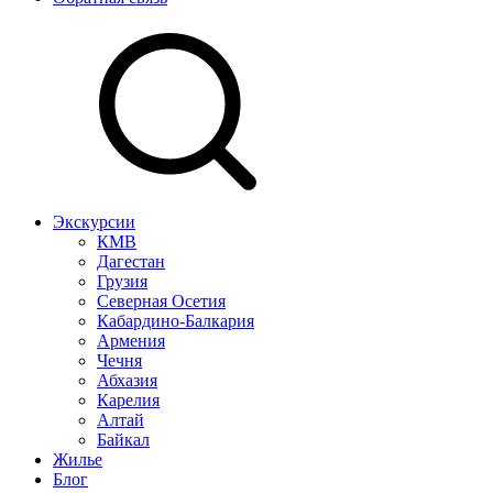
Экскурсии
КМВ
Дагестан
Грузия
Северная Осетия
Кабардино-Балкария
Армения
Чечня
Абхазия
Карелия
Алтай
Байкал
Жилье
Блог