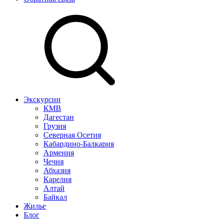
Экскурсии
КМВ
Дагестан
Грузия
Северная Осетия
Кабардино-Балкария
Армения
Чечня
Абхазия
Карелия
Алтай
Байкал
Жилье
Блог