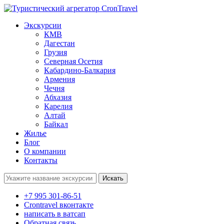
Экскурсии
КМВ
Дагестан
Грузия
Северная Осетия
Кабардино-Балкария
Армения
Чечня
Абхазия
Карелия
Алтай
Байкал
Жилье
Блог
О компании
Контакты
Поиск:
+7 995 301-86-51
Crontravel вконтакте
написать в ватсап
Обратная связь