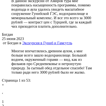
В данной экскурсии от Амиров тура мне
понравилась насыщенность программы, помимо
водопада и аула удалось увидеть масштабное
сооружение Гунибской ГЭС, водохранилище и
мемориальный комплекс. И все это всего за 3000
рублей — контраст цен с Турцией, где за каждый
чих приходится платить дополнительно.
Богдан
25 июня 2023
от
Богдан
в
Экскурсия в Гуниб и Гамсутль
Многие впечатлялись древним аулом, а мне
больше всего зашло водохранилище. Большой
водоем, окруженный горами — вид, как из
фильмов про Средневековье и нетронутую
природу. За сытный обед отдельное спасибо! Там
только ради него 3000 рублей было не жалко.
Страница 1 из 53:
«
‹
1
2