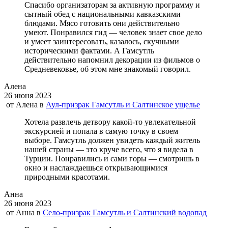
Спасибо организаторам за активную программу и
сытный обед с национальными кавказскими
блюдами. Мясо готовить они действительно
умеют. Понравился гид — человек знает свое дело
и умеет заинтересовать, казалось, скучными
историческими фактами. А Гамсутль
действительно напомнил декорации из фильмов о
Средневековье, об этом мне знакомый говорил.
Алена
26 июня 2023
от
Алена
в
Аул-призрак Гамсутль и Салтинское ущелье
Хотела развлечь детвору какой-то увлекательной
экскурсией и попала в самую точку в своем
выборе. Гамсутль должен увидеть каждый житель
нашей страны — это круче всего, что я видела в
Турции. Понравились и сами горы — смотришь в
окно и наслаждаешься открывающимися
природными красотами.
Анна
26 июня 2023
от
Анна
в
Село-призрак Гамсутль и Салтинский водопад