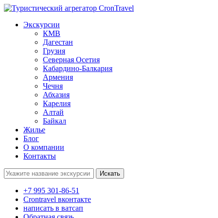
Экскурсии
КМВ
Дагестан
Грузия
Северная Осетия
Кабардино-Балкария
Армения
Чечня
Абхазия
Карелия
Алтай
Байкал
Жилье
Блог
О компании
Контакты
Поиск:
+7 995 301-86-51
Crontravel вконтакте
написать в ватсап
Обратная связь