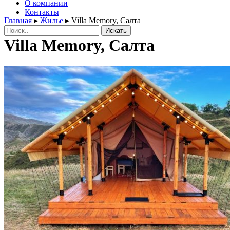
О компании
Контакты
Главная
▸
Жилье
▸
Villa Memory, Салта
Поиск:
Villa Memory, Салта