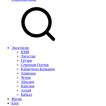
Экскурсии
КМВ
Дагестан
Грузия
Северная Осетия
Кабардино-Балкария
Армения
Чечня
Абхазия
Карелия
Алтай
Байкал
Жилье
Блог