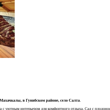
т Махачкалы, в Гунибском районе, село Салта
.
а с уютным интерьером для комфортного отдыха. Сад с плодоно