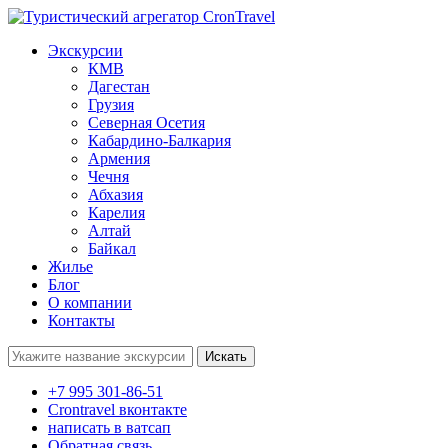
Экскурсии
КМВ
Дагестан
Грузия
Северная Осетия
Кабардино-Балкария
Армения
Чечня
Абхазия
Карелия
Алтай
Байкал
Жилье
Блог
О компании
Контакты
Поиск:
+7 995 301-86-51
Crontravel вконтакте
написать в ватсап
Обратная связь