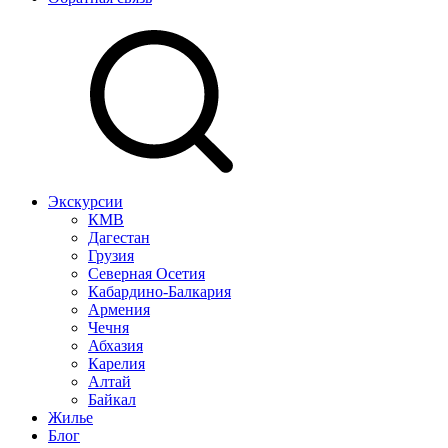
Экскурсии
КМВ
Дагестан
Грузия
Северная Осетия
Кабардино-Балкария
Армения
Чечня
Абхазия
Карелия
Алтай
Байкал
Жилье
Блог