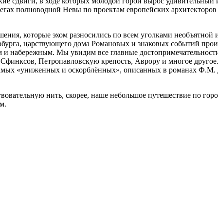
кие сдвиги, в ходе которых молодой горой вырос удивительный 
регах полноводной Невы по проектам европейских архитекторов 
шения, которые эхом разносились по всем уголками необъятной 
ербурга, царствующего дома Романовых и знаковых событий про
м и набережным. Мы увидим все главные достопримечательности
х Сфинксов, Петропавловскую крепость, Аврору и многое другое
 самых «униженных и оскорблённых», описанных в романах Ф.М. 
твовательную нить, скорее, наше небольшое путешествие по гор
м.