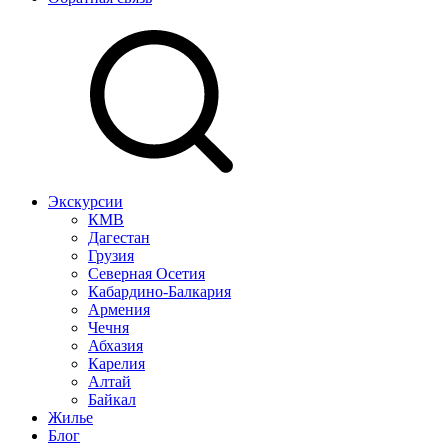
Экскурсии
КМВ
Дагестан
Грузия
Северная Осетия
Кабардино-Балкария
Армения
Чечня
Абхазия
Карелия
Алтай
Байкал
Жилье
Блог