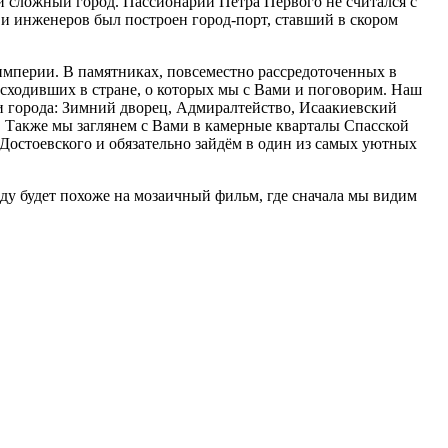
и сложный город. Пассионарий Петра Первого не считался с
и инженеров был построен город-порт, ставший в скором
империи. В памятниках, повсеместно рассредоточенных в
исходивших в стране, о которых мы с Вами и поговорим. Наш
 города: Зимний дворец, Адмиралтейство, Исаакиевский
. Также мы заглянем с Вами в камерные кварталы Спасской
Достоевского и обязательно зайдём в один из самых уютных
оду будет похоже на мозаичный фильм, где сначала мы видим