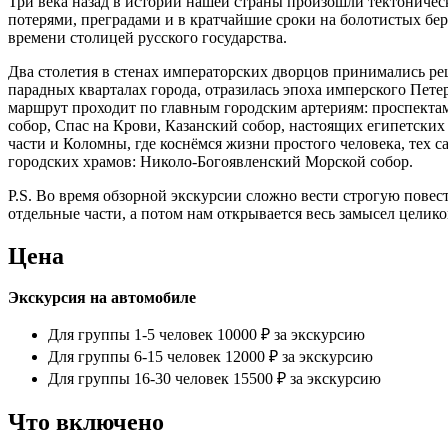
Три века назад в истории нашей страны произошли тектоничес
потерями, преградами и в кратчайшие сроки на болотистых бе
времени столицей русского государства.
Два столетия в стенах императорских дворцов принимались ре
парадных кварталах города, отразилась эпоха имперского Пет
маршрут проходит по главным городским артериям: проспекта
собор, Спас на Крови, Казанский собор, настоящих египетски
части и Коломны, где коснёмся жизни простого человека, тех
городских храмов: Николо-Богоявленский Морской собор.
P.S. Во время обзорной экскурсии сложно вести строгую повес
отдельные части, а потом нам открывается весь замысел целико
Цена
Экскурсия на автомобиле
Для группы 1-5 человек 10000 ₽ за экскурсию
Для группы 6-15 человек 12000 ₽ за экскурсию
Для группы 16-30 человек 15500 ₽ за экскурсию
Что включено