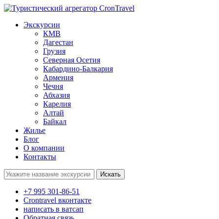
Экскурсии
КМВ
Дагестан
Грузия
Северная Осетия
Кабардино-Балкария
Армения
Чечня
Абхазия
Карелия
Алтай
Байкал
Жилье
Блог
О компании
Контакты
Поиск:
+7 995 301-86-51
Crontravel вконтакте
написать в ватсап
Обратная связь