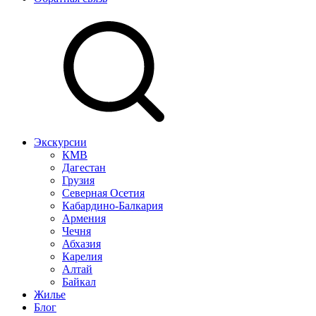
Экскурсии
КМВ
Дагестан
Грузия
Северная Осетия
Кабардино-Балкария
Армения
Чечня
Абхазия
Карелия
Алтай
Байкал
Жилье
Блог