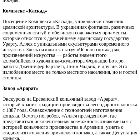
победы.
Комплекс «Каскад»
Посещение Комплекса «Каскад», уникальный памятник
армянской архитектуры. В украшениях фонтанов, различных
современных статуй и обелисков содержаться орнаменты,
которые относятся к древнейшему армянскому государству
Урарту. Аллея с уникальными скульптурами современного
искусства. Здесь находится статуя «Чёрного кота», ряд
произведений искусства — работы знаменитого
колумбийского художника-скульптора Фернандо Ботеро,
работы Дженнифер Бартлетт, Линн Чадвик, и другие. Это
излюбленное место не только местного населения, но и гостей
столицы.
Завод «Арарат»
Экскурсия на Ереванcкий коньячный завод «Арарат»,
который хранит традиции производства легендарного коньяка
с 1887 года. Ознакомление с технологией изготовления
коньяка. Осмотр погребов, «Аллея президентов», где
представиться исключительная возможность ознакомиться с
историей коньячного производства в Армении, узнать о
стадиях изготовления армянского коньяка, а также Дегустация
коньяка.