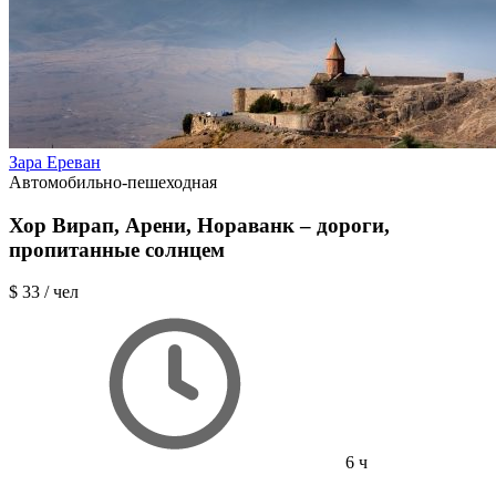
Зара Ереван
Автомобильно-пешеходная
Хор Вирап, Арени, Нораванк – дороги,
пропитанные солнцем
$ 33
/ чел
6 ч