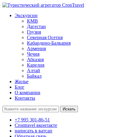
Экскурсии
КМВ
Дагестан
Грузия
Северная Осетия
Кабардино-Балкария
Армения
Чечня
Абхазия
Карелия
Алтай
Байкал
Жилье
Блог
О компании
Контакты
Поиск:
+7 995 301-86-51
Crontravel вконтакте
написать в ватсап
Обратная связь