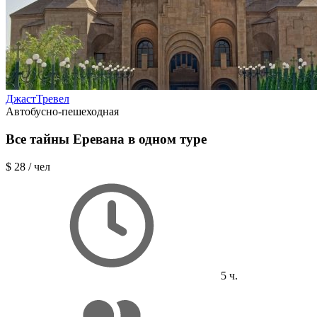
ДжастТревел
Автобусно-пешеходная
Все тайны Еревана в одном туре
$ 28
/ чел
5 ч.