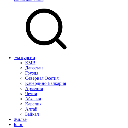
Экскурсии
КМВ
Дагестан
Грузия
Северная Осетия
Кабардино-Балкария
Армения
Чечня
Абхазия
Карелия
Алтай
Байкал
Жилье
Блог