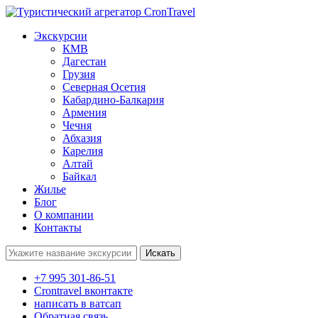
Экскурсии
КМВ
Дагестан
Грузия
Северная Осетия
Кабардино-Балкария
Армения
Чечня
Абхазия
Карелия
Алтай
Байкал
Жилье
Блог
О компании
Контакты
Поиск:
+7 995 301-86-51
Crontravel вконтакте
написать в ватсап
Обратная связь