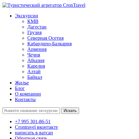
Экскурсии
КМВ
Дагестан
Грузия
Северная Осетия
Кабардино-Балкария
Армения
Чечня
Абхазия
Карелия
Алтай
Байкал
Жилье
Блог
О компании
Контакты
Поиск:
+7 995 301-86-51
Crontravel вконтакте
написать в ватсап
Обратная связь