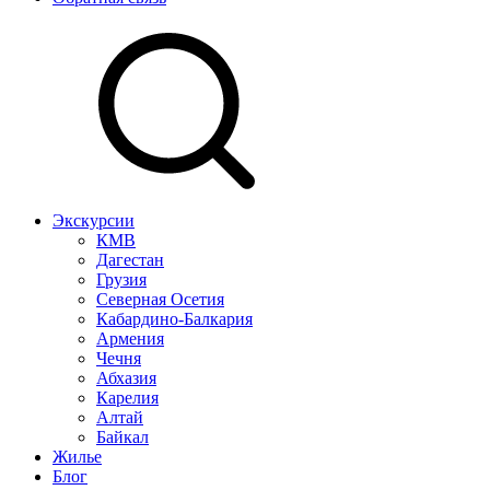
Экскурсии
КМВ
Дагестан
Грузия
Северная Осетия
Кабардино-Балкария
Армения
Чечня
Абхазия
Карелия
Алтай
Байкал
Жилье
Блог