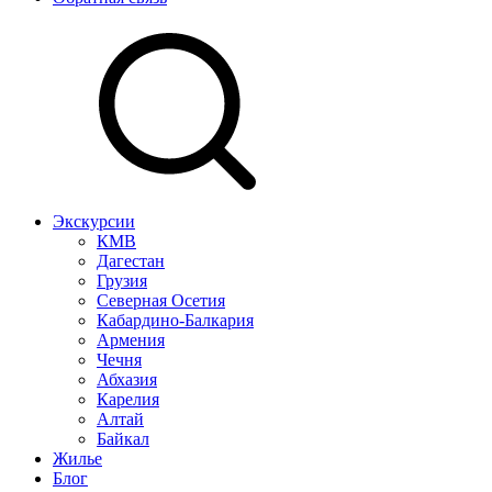
Экскурсии
КМВ
Дагестан
Грузия
Северная Осетия
Кабардино-Балкария
Армения
Чечня
Абхазия
Карелия
Алтай
Байкал
Жилье
Блог