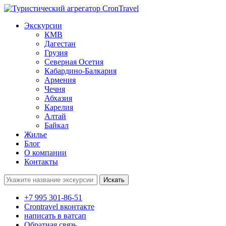
Экскурсии
КМВ
Дагестан
Грузия
Северная Осетия
Кабардино-Балкария
Армения
Чечня
Абхазия
Карелия
Алтай
Байкал
Жилье
Блог
О компании
Контакты
Поиск:
+7 995 301-86-51
Crontravel вконтакте
написать в ватсап
Обратная связь