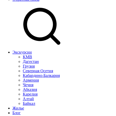
Экскурсии
КМВ
Дагестан
Грузия
Северная Осетия
Кабардино-Балкария
Армения
Чечня
Абхазия
Карелия
Алтай
Байкал
Жилье
Блог