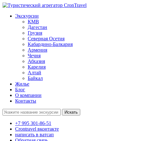
Экскурсии
КМВ
Дагестан
Грузия
Северная Осетия
Кабардино-Балкария
Армения
Чечня
Абхазия
Карелия
Алтай
Байкал
Жилье
Блог
О компании
Контакты
Поиск:
+7 995 301-86-51
Crontravel вконтакте
написать в ватсап
Обратная связь